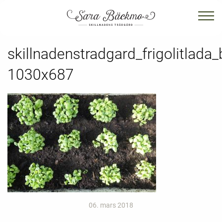
skillnadenstradgard_frigolitlada_
1030x687
06. mars 2018