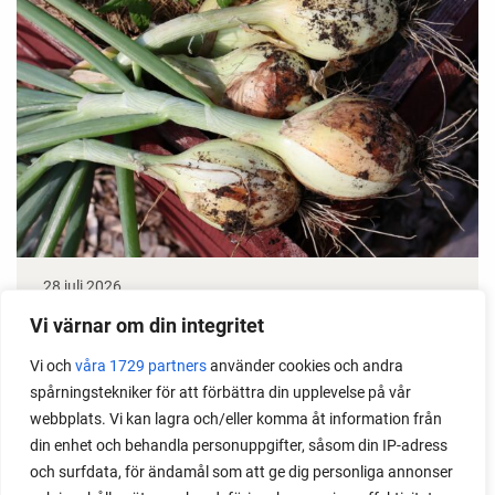
28 juli 2026
Odla lök från frö - Stor skörd
Vi värnar om din integritet
Vi och
våra 1729 partners
använder cookies och andra
Det är lätt att lyckas med lök från frö. Följ min sådd
spårningstekniker för att förbättra din upplevelse på vår
under säsongen och få tips om hur du sår, skolar
webbplats. Vi kan lagra och/eller komma åt information från
om, planterar och skördar egen lök.
din enhet och behandla personuppgifter, såsom din IP-adress
och surfdata, för ändamål som att ge dig personliga annonser