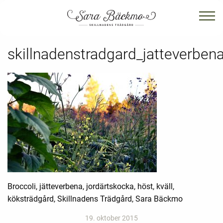
skillnadenstradgard_jatteverben
Broccoli, jätteverbena, jordärtskocka, höst, kväll,
köksträdgård, Skillnadens Trädgård, Sara Bäckmo
19. oktober 2015