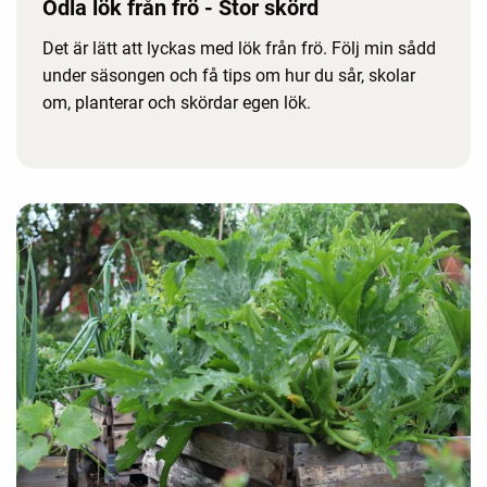
Odla lök från frö - Stor skörd
Det är lätt att lyckas med lök från frö. Följ min sådd
under säsongen och få tips om hur du sår, skolar
om, planterar och skördar egen lök.