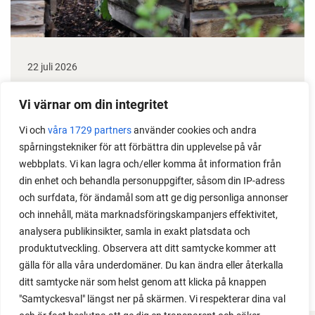
22 juli 2026
Odla stora växter på liten plats
Vi värnar om din integritet
Med det här smarta knepet kan du odla också stora
Vi och
våra 1729 partners
använder cookies och andra
växter i en pallkrage tillsammans med andra växter.
spårningstekniker för att förbättra din upplevelse på vår
Perfekt om du vill odla mycket i på liten yta.
webbplats. Vi kan lagra och/eller komma åt information från
din enhet och behandla personuppgifter, såsom din IP-adress
och surfdata, för ändamål som att ge dig personliga annonser
och innehåll, mäta marknadsföringskampanjers effektivitet,
analysera publikinsikter, samla in exakt platsdata och
produktutveckling. Observera att ditt samtycke kommer att
gälla för alla våra underdomäner. Du kan ändra eller återkalla
ditt samtycke när som helst genom att klicka på knappen
"Samtyckesval" längst ner på skärmen. Vi respekterar dina val