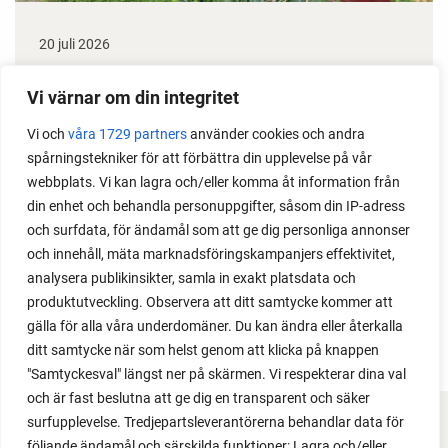
20 juli 2026
Taktik med 3 tips för att röja i odlingen
Vi värnar om din integritet
Hur kan man göra för att hitta ett bra och hållbart
Vi och
våra 1729 partners
använder cookies och andra
sätt att röja upp i sin odling? Läs min taktik, som gör
spårningstekniker för att förbättra din upplevelse på vår
det lätt att hitta motivation och sätta igång.
webbplats. Vi kan lagra och/eller komma åt information från
din enhet och behandla personuppgifter, såsom din IP-adress
och surfdata, för ändamål som att ge dig personliga annonser
och innehåll, mäta marknadsföringskampanjers effektivitet,
analysera publikinsikter, samla in exakt platsdata och
produktutveckling. Observera att ditt samtycke kommer att
gälla för alla våra underdomäner. Du kan ändra eller återkalla
ditt samtycke när som helst genom att klicka på knappen
"Samtyckesval" längst ner på skärmen. Vi respekterar dina val
och är fast beslutna att ge dig en transparent och säker
surfupplevelse. Tredjepartsleverantörerna behandlar data för
FACEBOOK
följande ändamål och särskilda funktioner: Lagra och/eller