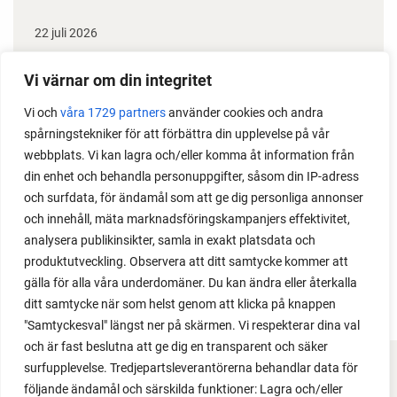
22 juli 2026
Odla stora växter på liten plats
Vi värnar om din integritet
Med det här smarta knepet kan du odla också stora
Vi och
våra 1729 partners
använder cookies och andra
växter i en pallkrage tillsammans med andra växter.
spårningstekniker för att förbättra din upplevelse på vår
Perfekt om du vill odla mycket i på liten yta.
webbplats. Vi kan lagra och/eller komma åt information från
din enhet och behandla personuppgifter, såsom din IP-adress
och surfdata, för ändamål som att ge dig personliga annonser
och innehåll, mäta marknadsföringskampanjers effektivitet,
analysera publikinsikter, samla in exakt platsdata och
produktutveckling. Observera att ditt samtycke kommer att
gälla för alla våra underdomäner. Du kan ändra eller återkalla
ditt samtycke när som helst genom att klicka på knappen
"Samtyckesval" längst ner på skärmen. Vi respekterar dina val
och är fast beslutna att ge dig en transparent och säker
surfupplevelse. Tredjepartsleverantörerna behandlar data för
FACEBOOK
följande ändamål och särskilda funktioner: Lagra och/eller