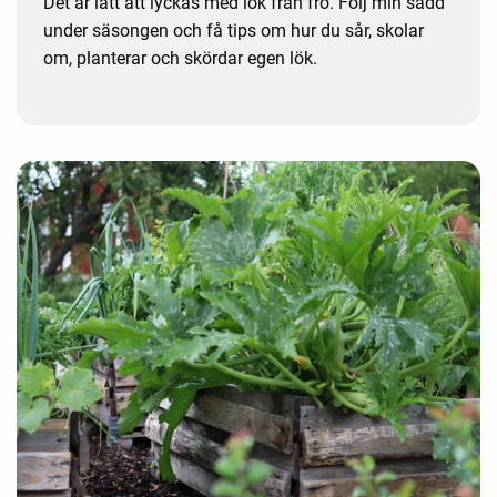
Det är lätt att lyckas med lök från frö. Följ min sådd
under säsongen och få tips om hur du sår, skolar
om, planterar och skördar egen lök.