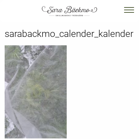
sarabackmo_calender_kalender