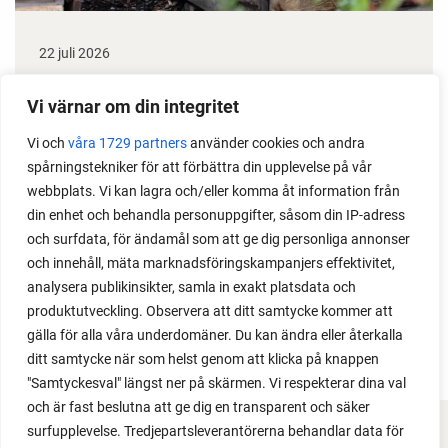
22 juli 2026
Odla stora växter på liten plats
Vi värnar om din integritet
Med det här smarta knepet kan du odla också stora
Vi och
våra 1729 partners
använder cookies och andra
växter i en pallkrage tillsammans med andra växter.
spårningstekniker för att förbättra din upplevelse på vår
Perfekt om du vill odla mycket i på liten yta.
webbplats. Vi kan lagra och/eller komma åt information från
din enhet och behandla personuppgifter, såsom din IP-adress
och surfdata, för ändamål som att ge dig personliga annonser
och innehåll, mäta marknadsföringskampanjers effektivitet,
analysera publikinsikter, samla in exakt platsdata och
produktutveckling. Observera att ditt samtycke kommer att
gälla för alla våra underdomäner. Du kan ändra eller återkalla
ditt samtycke när som helst genom att klicka på knappen
"Samtyckesval" längst ner på skärmen. Vi respekterar dina val
och är fast beslutna att ge dig en transparent och säker
surfupplevelse. Tredjepartsleverantörerna behandlar data för