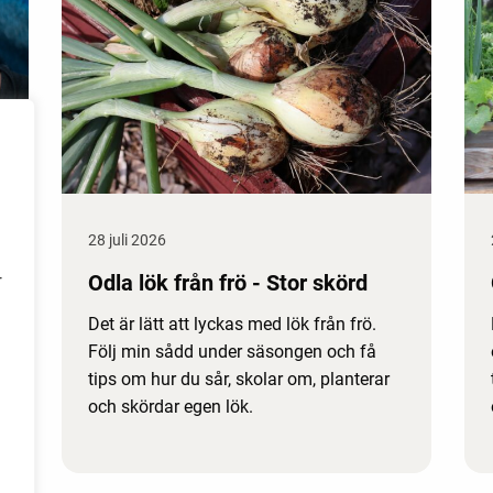
28 juli 2026
Odla lök från frö - Stor skörd
r
Det är lätt att lyckas med lök från frö.
Följ min sådd under säsongen och få
tips om hur du sår, skolar om, planterar
och skördar egen lök.