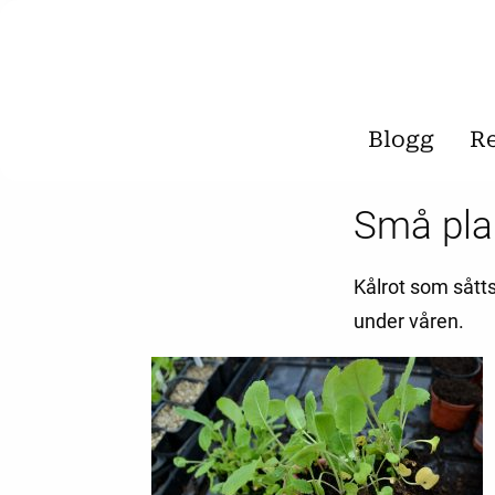
Blogg
R
Små plan
Kålrot som såtts
under våren.