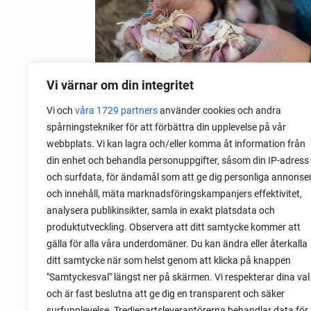
Vi värnar om din integritet
Vi och
våra 1729 partners
använder cookies och andra
spårningstekniker för att förbättra din upplevelse på vår
webbplats. Vi kan lagra och/eller komma åt information från
06 augusti 2026
din enhet och behandla personuppgifter, såsom din IP-adress
Sätta vitlök på våren i Sverige
och surfdata, för ändamål som att ge dig personliga annonse
och innehåll, mäta marknadsföringskampanjers effektivitet,
Om du har tur med vädret kan det gå fint
analysera publikinsikter, samla in exakt platsdata och
att sätta vitlök också på våren. Men
produktutveckling. Observera att ditt samtycke kommer att
tillförlitligast är att sätta vitlök på hösten
gälla för alla våra underdomäner. Du kan ändra eller återkalla
och vintern.
ditt samtycke när som helst genom att klicka på knappen
"Samtyckesval" längst ner på skärmen. Vi respekterar dina val
och är fast beslutna att ge dig en transparent och säker
surfupplevelse. Tredjepartsleverantörerna behandlar data för