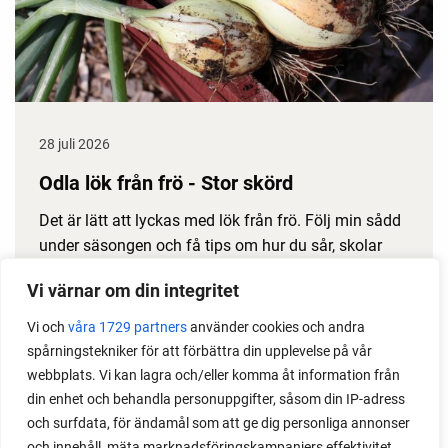
28 juli 2026
Odla lök från frö - Stor skörd
Det är lätt att lyckas med lök från frö. Följ min sådd
under säsongen och få tips om hur du sår, skolar
om, planterar och skördar egen lök.
Vi värnar om din integritet
Vi och
våra 1729 partners
använder cookies och andra
spårningstekniker för att förbättra din upplevelse på vår
webbplats. Vi kan lagra och/eller komma åt information från
din enhet och behandla personuppgifter, såsom din IP-adress
och surfdata, för ändamål som att ge dig personliga annonser
och innehåll, mäta marknadsföringskampanjers effektivitet,