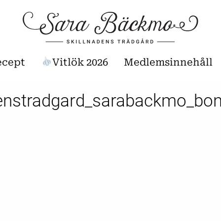
ecept
Vitlök 2026
Medlemsinnehåll
denstradgard_sarabackmo_bo