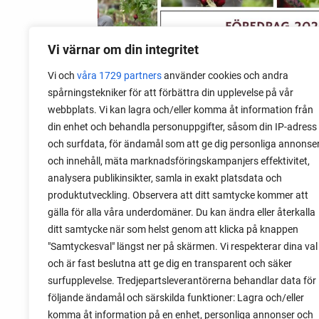
Vi värnar om din integritet
Vi och
våra 1729 partners
använder cookies och andra
spårningstekniker för att förbättra din upplevelse på vår
09 augusti 2026
webbplats. Vi kan lagra och/eller komma åt information från
Föredrag 2026: Odla kreativt i
din enhet och behandla personuppgifter, såsom din IP-adress
kris
och surfdata, för ändamål som att ge dig personliga annonse
och innehåll, mäta marknadsföringskampanjers effektivitet,
2026 gör jag en mitt föredrag om att
analysera publikinsikter, samla in exakt platsdata och
odla kreativt i kris. Ett evenemang om att
produktutveckling. Observera att ditt samtycke kommer att
använda odling som förberedelse till
gälla för alla våra underdomäner. Du kan ändra eller återkalla
olika typer av kriser.
ditt samtycke när som helst genom att klicka på knappen
"Samtyckesval" längst ner på skärmen. Vi respekterar dina val
och är fast beslutna att ge dig en transparent och säker
surfupplevelse. Tredjepartsleverantörerna behandlar data för
följande ändamål och särskilda funktioner: Lagra och/eller
komma åt information på en enhet, personliga annonser och