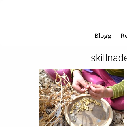
Blogg
R
skillna