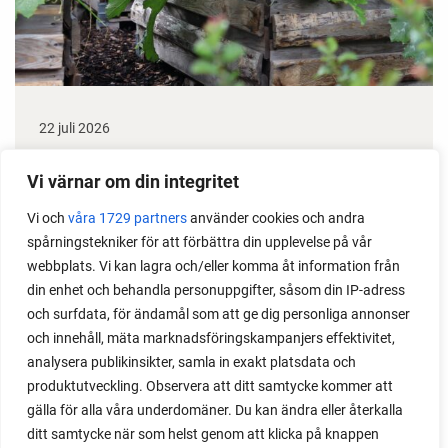
22 juli 2026
Odla stora växter på liten plats
Vi värnar om din integritet
Med det här smarta knepet kan du odla också stora
Vi och
våra 1729 partners
använder cookies och andra
växter i en pallkrage tillsammans med andra växter.
spårningstekniker för att förbättra din upplevelse på vår
Perfekt om du vill odla mycket i på liten yta.
webbplats. Vi kan lagra och/eller komma åt information från
din enhet och behandla personuppgifter, såsom din IP-adress
och surfdata, för ändamål som att ge dig personliga annonser
och innehåll, mäta marknadsföringskampanjers effektivitet,
analysera publikinsikter, samla in exakt platsdata och
produktutveckling. Observera att ditt samtycke kommer att
gälla för alla våra underdomäner. Du kan ändra eller återkalla
ditt samtycke när som helst genom att klicka på knappen