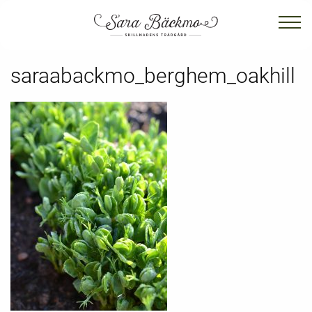
saraabackmo_berghem_oakhill