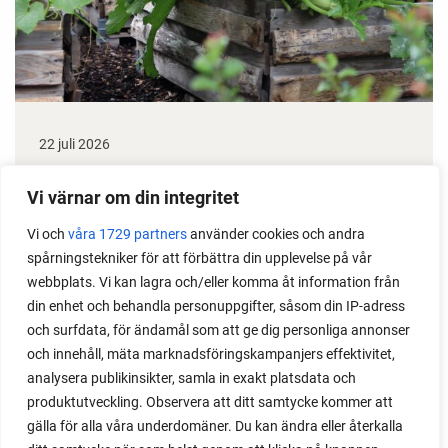
22 juli 2026
Odla stora växter på liten plats
Vi värnar om din integritet
Med det här smarta knepet kan du odla också stora
Vi och
våra 1729 partners
använder cookies och andra
växter i en pallkrage tillsammans med andra växter.
spårningstekniker för att förbättra din upplevelse på vår
Perfekt om du vill odla mycket i på liten yta.
webbplats. Vi kan lagra och/eller komma åt information från
din enhet och behandla personuppgifter, såsom din IP-adress
och surfdata, för ändamål som att ge dig personliga annonser
och innehåll, mäta marknadsföringskampanjers effektivitet,
analysera publikinsikter, samla in exakt platsdata och
produktutveckling. Observera att ditt samtycke kommer att
gälla för alla våra underdomäner. Du kan ändra eller återkalla