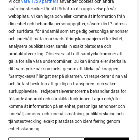
Vi och
våra 1729 partners
använder cookies och andra
spårningstekniker för att förbättra din upplevelse på vår
webbplats. Vi kan lagra och/eller komma åt information från
din enhet och behandla personuppgifter, såsom din IP-adress
och surfdata, för ändamål som att ge dig personliga annonser
och innehåll, mäta marknadsföringskampanjers effektivitet,
analysera publikinsikter, samla in exakt platsdata och
produktutveckling. Observera att ditt samtycke kommer att
gälla för alla våra underdomäner. Du kan ändra eller återkalla
ditt samtycke när som helst genom att klicka på knappen
"Samtyckesval" längst ner på skärmen. Vi respekterar dina val
och är fast beslutna att ge dig en transparent och säker
surfupplevelse. Tredjepartsleverantörerna behandlar data för
följande ändamål och särskilda funktioner: Lagra och/eller
komma åt information på en enhet, personliga annonser och
innehåll, annons- och innehållsmätning, publikforskning och
tjänsteutveckling, exakt platsdata och identifiering genom
enhetsskanning.