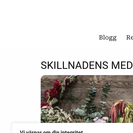
Blogg
R
SKILLNADENS ME
Vi värnar om din integritet