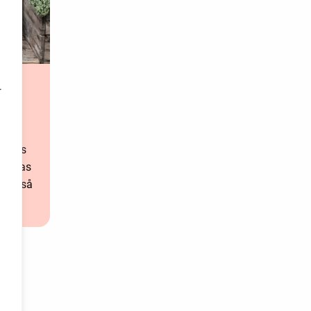
r
s
nadens
pectas
 - också