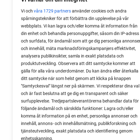
Vi och
våra 1729 partners
använder cookies och andra
spårningstekniker för att förbättra din upplevelse på vår
MEDLEMSINNEHÅLL
webbplats. Vi kan lagra och/eller komma åt information från
din enhet och behandla personuppgifter, såsom din IP-adress
15 december 2025
och surfdata, för ändamål som att ge dig personliga annonse
Medlemsrabatt på alla Impecta
och innehåll, mäta marknadsföringskampanjers effektivitet,
fröer
analysera publikinsikter, samla in exakt platsdata och
produktutveckling. Observera att ditt samtycke kommer att
Till och med 17 december har alla Skill
gälla för alla våra underdomäner. Du kan ändra eller återkalla
medlemmar 25 goa procent rabatt på Im
ditt samtycke när som helst genom att klicka på knappen
utbud av fröer. Rabatten gäller alla fröer
"Samtyckesval" längst ner på skärmen. Vi respekterar dina val
nyheterna inför 2026.
och är fast beslutna att ge dig en transparent och säker
surfupplevelse. Tredjepartsleverantörerna behandlar data för
följande ändamål och särskilda funktioner: Lagra och/eller
komma åt information på en enhet, personliga annonser och
innehåll, annons- och innehållsmätning, publikforskning och
tjänsteutveckling, exakt platsdata och identifiering genom
enhetsskanning.