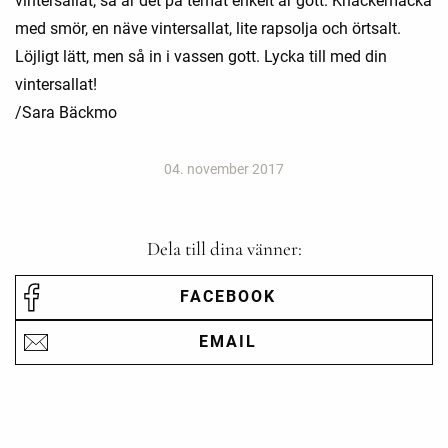
vintersallat, så är det på temat enkelt är gott. Knäckemacka
med smör, en näve vintersallat, lite rapsolja och örtsalt.
Löjligt lätt, men så in i vassen gott. Lycka till med din
vintersallat!
/Sara Bäckmo
04. november 2017
Dela till dina vänner:
FACEBOOK
EMAIL