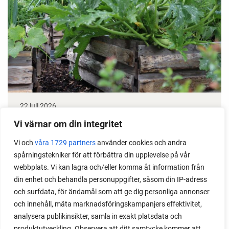
22 juli 2026
Odla stora växter på liten plats
Vi värnar om din integritet
Vi och
våra 1729 partners
använder cookies och andra
Med det här smarta knepet kan du odla också stora
spårningstekniker för att förbättra din upplevelse på vår
växter i en pallkrage tillsammans med andra växter.
webbplats. Vi kan lagra och/eller komma åt information från
Perfekt om du vill odla mycket i på liten yta.
din enhet och behandla personuppgifter, såsom din IP-adress
och surfdata, för ändamål som att ge dig personliga annonser
och innehåll, mäta marknadsföringskampanjers effektivitet,
analysera publikinsikter, samla in exakt platsdata och
produktutveckling. Observera att ditt samtycke kommer att