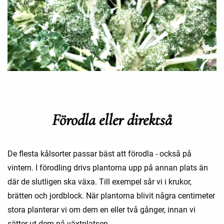
Förodla eller direktså
De flesta kålsorter passar bäst att förodla - också på
vintern. I förodling drivs plantorna upp på annan plats än
där de slutligen ska växa. Till exempel sår vi i krukor,
brätten och jordblock. När plantorna blivit några centimeter
stora planterar vi om dem en eller två gånger, innan vi
sätter ut dem på växtplatsen.