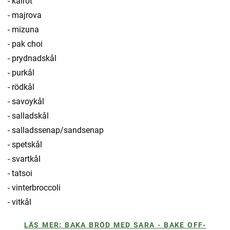
- kålrot
- majrova
- mizuna
- pak choi
- prydnadskål
- purkål
- rödkål
- savoykål
- salladskål
- salladssenap/sandsenap
- spetskål
- svartkål
- tatsoi
- vinterbroccoli
- vitkål
LÄS MER: BAKA BRÖD MED SARA - BAKE OFF-