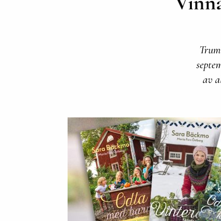
Vinna
Trumv
septe
av a