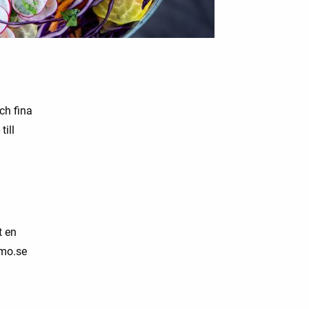
ch fina
till
t en
kmo.se