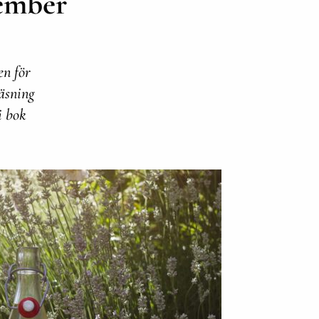
tember
en för
äsning
i bok