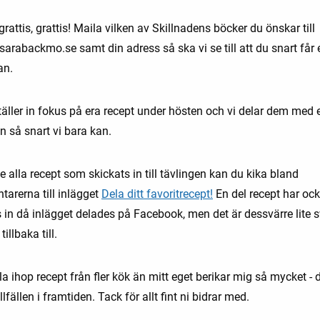
 grattis, grattis! Maila vilken av Skillnadens böcker du önskar till
arabackmo.se samt din adress så ska vi se till att du snart får 
an.
äller in fokus på era recept under hösten och vi delar dem med e
n så snart vi bara kan.
se alla recept som skickats in till tävlingen kan du kika bland
arerna till inlägget
Dela ditt favoritrecept!
En del recept har oc
s in då inlägget delades på Facebook, men det är dessvärre lite 
 tillbaka till.
a ihop recept från fler kök än mitt eget berikar mig så mycket - 
tillfällen i framtiden. Tack för allt fint ni bidrar med.