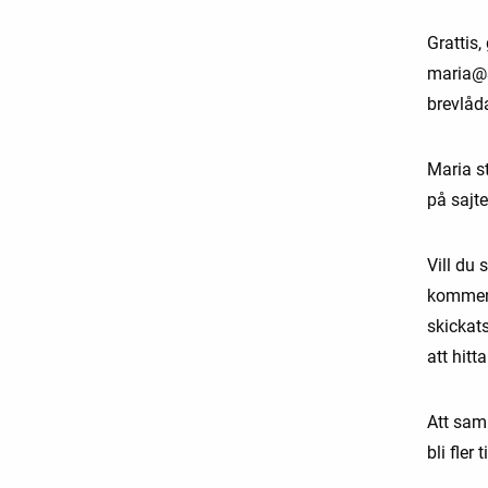
Grattis,
maria@s
brevlåd
Maria st
på sajte
Vill du 
komment
skickat
att hitta
Att saml
bli fler 