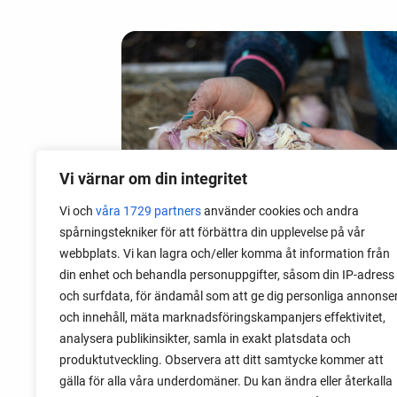
Vi värnar om din integritet
Vi och
våra 1729 partners
använder cookies och andra
spårningstekniker för att förbättra din upplevelse på vår
webbplats. Vi kan lagra och/eller komma åt information från
din enhet och behandla personuppgifter, såsom din IP-adress
06 augusti 2026
och surfdata, för ändamål som att ge dig personliga annonse
Sätta vitlök på våren i Sverige
och innehåll, mäta marknadsföringskampanjers effektivitet,
analysera publikinsikter, samla in exakt platsdata och
Om du har tur med vädret kan det gå fint
produktutveckling. Observera att ditt samtycke kommer att
att sätta vitlök också på våren. Men
gälla för alla våra underdomäner. Du kan ändra eller återkalla
tillförlitligast är att sätta vitlök på hösten