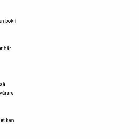
en bok i
r här
kså
svårare
det kan