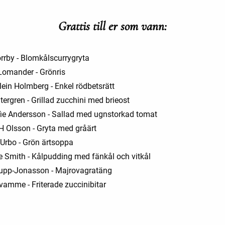
Grattis till er som vann:
orrby - Blomkålscurrygryta
omander - Grönris
lein Holmberg - Enkel rödbetsrätt
ergren - Grillad zucchini med brieost
ie Andersson - Sallad med ugnstorkad tomat
 H Olsson - Gryta med gråärt
 Urbo - Grön ärtsoppa
e Smith - Kålpudding med fänkål och vitkål
upp-Jonasson - Majrovagratäng
vamme - Friterade zuccinibitar