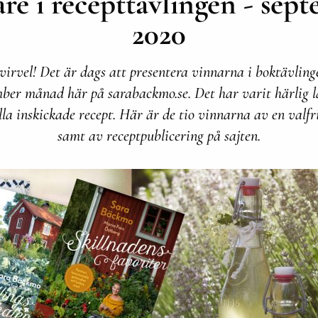
re i recepttävlingen - sep
2020
irvel! Det är dags att presentera vinnarna i boktävling
mber månad här på sarabackmo.se. Det har varit härlig l
lla inskickade recept. Här är de tio vinnarna av en valfr
samt av receptpublicering på sajten.