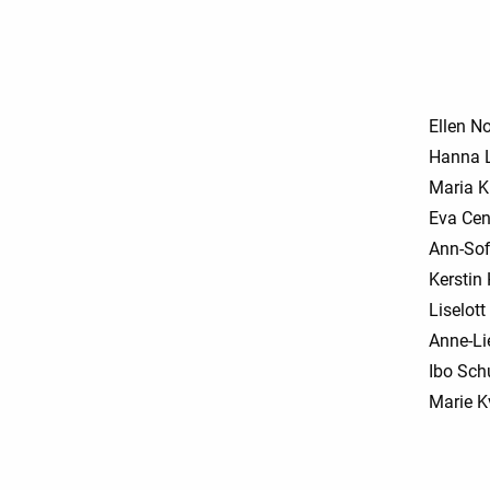
Ellen N
Hanna L
Maria K
Eva Cent
Ann-Sof
Kerstin
Liselott
Anne-Li
Ibo Sch
Marie K