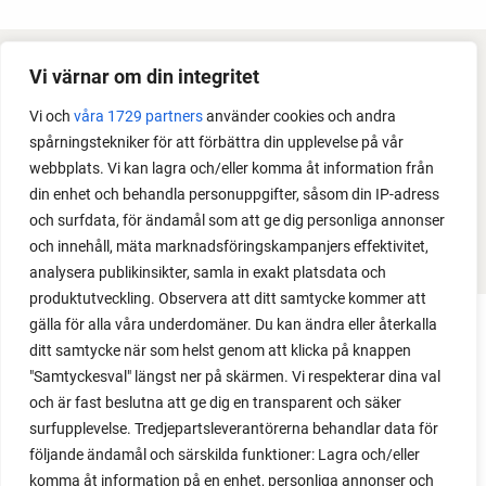
Vi värnar om din integritet
FACEBOOK
Vi och
våra 1729 partners
använder cookies och andra
YOUTUBE
spårningstekniker för att förbättra din upplevelse på vår
webbplats. Vi kan lagra och/eller komma åt information från
INSTAGRAM
din enhet och behandla personuppgifter, såsom din IP-adress
och surfdata, för ändamål som att ge dig personliga annonser
PODCAST
och innehåll, mäta marknadsföringskampanjers effektivitet,
analysera publikinsikter, samla in exakt platsdata och
produktutveckling. Observera att ditt samtycke kommer att
gälla för alla våra underdomäner. Du kan ändra eller återkalla
ditt samtycke när som helst genom att klicka på knappen
"Samtyckesval" längst ner på skärmen. Vi respekterar dina val
och är fast beslutna att ge dig en transparent och säker
surfupplevelse. Tredjepartsleverantörerna behandlar data för
följande ändamål och särskilda funktioner: Lagra och/eller
komma åt information på en enhet, personliga annonser och