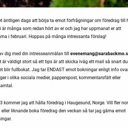
t äntligen dags att börja ta emot förfrågningar om föredrag till
i är många som redan hört av er och jag har uppmanat er att
ma i februari. Hoppas på många intressanta förslag!
av dig med din intresseanmälan till
evenemang@sarabackmo.s
t är väldigt stort så ett tips är att skicka iväg ett mail så snart d
t blir fullbokat. Jag tar ENDAST emot bokningar enligt info ovan
er i olika sociala medier, papperspost, kommentarsfält eller
samtal.
3 kommer jag att hålla föredrag i Haugesund, Norge. Vill fler no
 eller liknande boka föredrag den veckan så tar jag gärna emot
ingar.