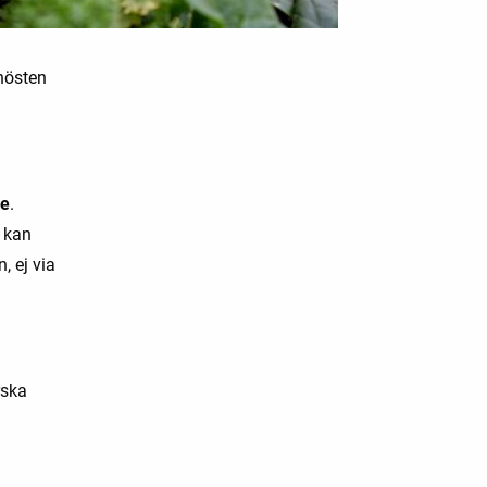
 hösten
e
.
u kan
, ej via
rska