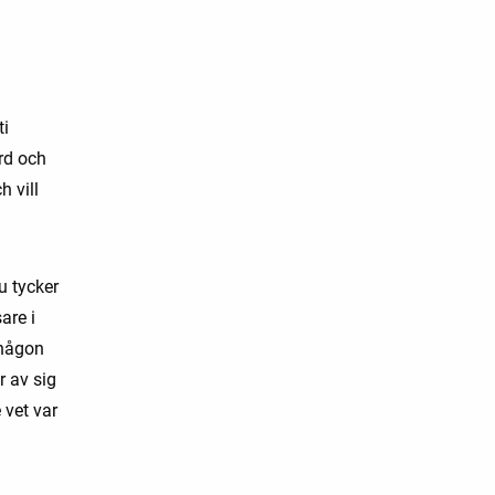
ti
rd och
h vill
u tycker
are i
 någon
r av sig
 vet var