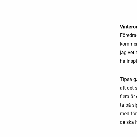
Vinterod
Föredra
kommer 
jag vet 
ha insp
Tipsa g
att det 
flera år
ta på si
med förf
de ska h