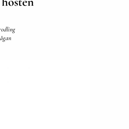
 hösten
rodling
frågan