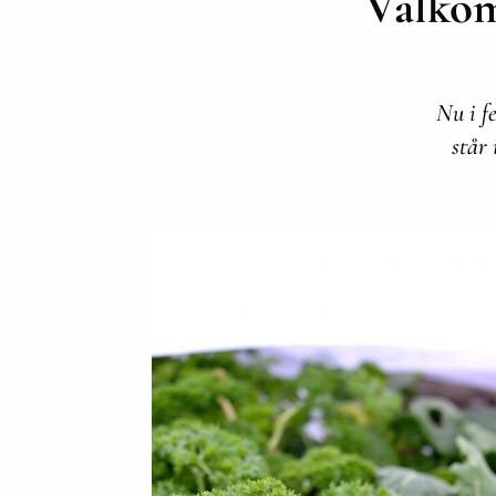
Välkom
Nu i f
står 