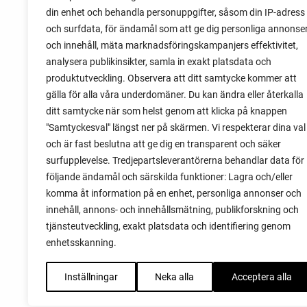
din enhet och behandla personuppgifter, såsom din IP-adress
06 augusti 2026
och surfdata, för ändamål som att ge dig personliga annonse
Sätta vitlök på våren i Sverige
och innehåll, mäta marknadsföringskampanjers effektivitet,
analysera publikinsikter, samla in exakt platsdata och
Om du har tur med vädret kan det gå fint
produktutveckling. Observera att ditt samtycke kommer att
att sätta vitlök också på våren. Men
gälla för alla våra underdomäner. Du kan ändra eller återkalla
tillförlitligast är att sätta vitlök på hösten
ditt samtycke när som helst genom att klicka på knappen
och vintern.
"Samtyckesval" längst ner på skärmen. Vi respekterar dina val
och är fast beslutna att ge dig en transparent och säker
surfupplevelse. Tredjepartsleverantörerna behandlar data för
följande ändamål och särskilda funktioner: Lagra och/eller
komma åt information på en enhet, personliga annonser och
innehåll, annons- och innehållsmätning, publikforskning och
tjänsteutveckling, exakt platsdata och identifiering genom
enhetsskanning.
Inställningar
Neka alla
Acceptera alla