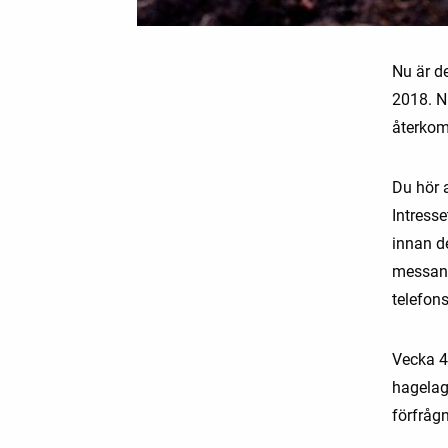
Nu är de
2018. N
återkom
Du hör 
Intresse
innan de
messang
telefon
Vecka 4
hagelag
förfrågn