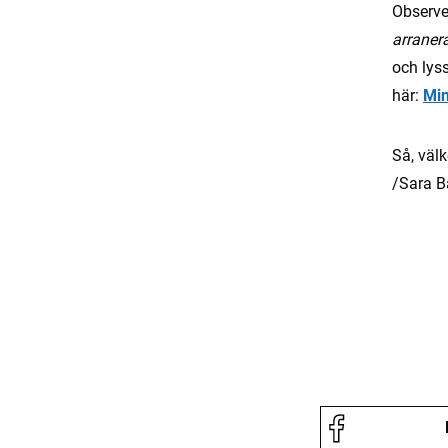
Observe
arranera
och lyss
här:
Min
Så, väl
/Sara 