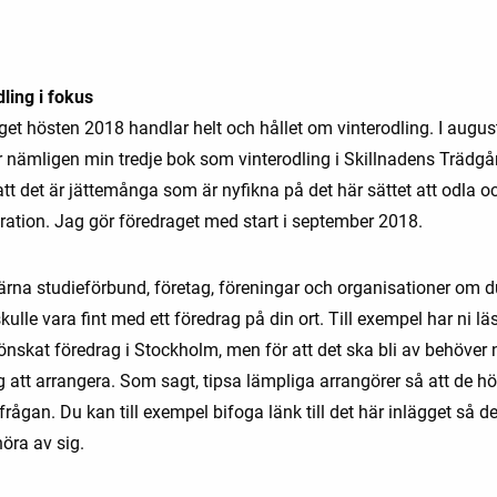
ling i fokus
get hösten 2018 handlar helt och hållet om vinterodling. I augus
nämligen min tredje bok som vinterodling i Skillnadens Trädgå
att det är jättemånga som är nyfikna på det här sättet att odla oc
iration. Jag gör föredraget med start i september 2018.
ärna studieförbund, företag, föreningar och organisationer om d
skulle vara fint med ett föredrag på din ort. Till exempel har ni läs
 önskat föredrag i Stockholm, men för att det ska bli av behöver
g att arrangera. Som sagt, tipsa lämpliga arrangörer så att de hö
rågan. Du kan till exempel bifoga länk till det här inlägget så de
öra av sig.