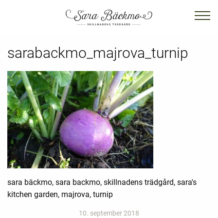
sarabackmo_majrova_turnip
sara bäckmo, sara backmo, skillnadens trädgård, sara's
kitchen garden, majrova, turnip
10. september 2018