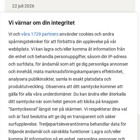
22 juli 2026
Odla stora växter på liten plats
Vi värnar om din integritet
Med det här smarta knepet kan du odla också stora
Vi och
våra 1729 partners
använder cookies och andra
växter i en pallkrage tillsammans med andra växter.
spårningstekniker för att förbättra din upplevelse på vår
Perfekt om du vill odla mycket i på liten yta.
webbplats. Vi kan lagra och/eller komma åt information från
din enhet och behandla personuppgifter, såsom din IP-adress
och surfdata, för ändamål som att ge dig personliga annonser
och innehåll, mäta marknadsföringskampanjers effektivitet,
analysera publikinsikter, samla in exakt platsdata och
produktutveckling. Observera att ditt samtycke kommer att
gälla för alla våra underdomäner. Du kan ändra eller återkalla
ditt samtycke när som helst genom att klicka på knappen
"Samtyckesval" längst ner på skärmen. Vi respekterar dina val
och är fast beslutna att ge dig en transparent och säker
surfupplevelse. Tredjepartsleverantörerna behandlar data för
FACEBOOK
följande ändamål och särskilda funktioner: Lagra och/eller
komma åt information på en enhet, personliga annonser och