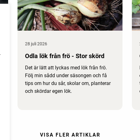
28 juli 2026
Odla lök från frö - Stor skörd
r
Det är lätt att lyckas med lök från frö.
Följ min sådd under säsongen och få
tips om hur du sår, skolar om, planterar
och skördar egen lök.