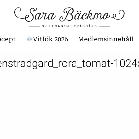
ecept
Vitlök 2026
Medlemsinnehåll
denstradgard_rora_tomat-102