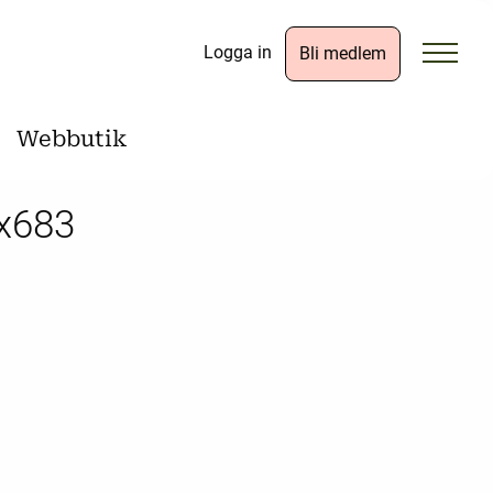
Logga in
Bli medlem
Webbutik
4x683