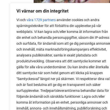
Vi värnar om din integritet
Vi och
våra 1729 partners
använder cookies och andra
spårningstekniker för att förbättra din upplevelse på vår
webbplats. Vi kan lagra och/eller komma åt information från
06 augusti 2026
din enhet och behandla personuppgifter, såsom din IP-adress
Sätta vitlök på våren i Sverige
och surfdata, för ändamål som att ge dig personliga annonse
och innehåll, mäta marknadsföringskampanjers effektivitet,
Om du har tur med vädret kan det gå fint
analysera publikinsikter, samla in exakt platsdata och
att sätta vitlök också på våren. Men
produktutveckling. Observera att ditt samtycke kommer att
tillförlitligast är att sätta vitlök på hösten
gälla för alla våra underdomäner. Du kan ändra eller återkalla
och vintern.
ditt samtycke när som helst genom att klicka på knappen
"Samtyckesval" längst ner på skärmen. Vi respekterar dina val
och är fast beslutna att ge dig en transparent och säker
surfupplevelse. Tredjepartsleverantörerna behandlar data för
följande ändamål och särskilda funktioner: Lagra och/eller
komma åt information på en enhet, personliga annonser och
innehåll, annons- och innehållsmätning, publikforskning och