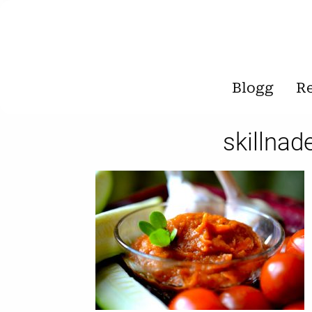
Blogg
R
skillna