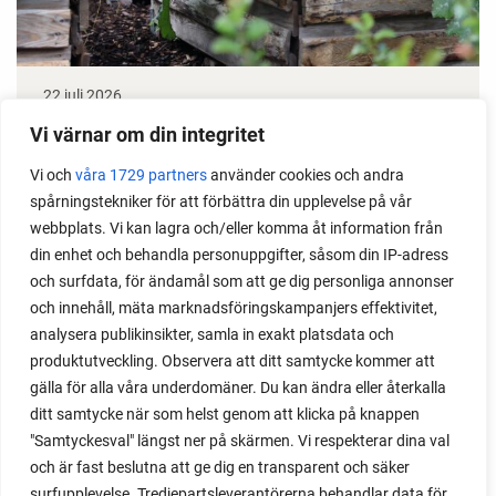
22 juli 2026
Odla stora växter på liten plats
Vi värnar om din integritet
Vi och
våra 1729 partners
använder cookies och andra
Med det här smarta knepet kan du odla också stora
spårningstekniker för att förbättra din upplevelse på vår
växter i en pallkrage tillsammans med andra växter.
webbplats. Vi kan lagra och/eller komma åt information från
Perfekt om du vill odla mycket i på liten yta.
din enhet och behandla personuppgifter, såsom din IP-adress
och surfdata, för ändamål som att ge dig personliga annonser
och innehåll, mäta marknadsföringskampanjers effektivitet,
analysera publikinsikter, samla in exakt platsdata och
produktutveckling. Observera att ditt samtycke kommer att
gälla för alla våra underdomäner. Du kan ändra eller återkalla
ditt samtycke när som helst genom att klicka på knappen
"Samtyckesval" längst ner på skärmen. Vi respekterar dina val
och är fast beslutna att ge dig en transparent och säker
surfupplevelse. Tredjepartsleverantörerna behandlar data för