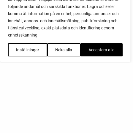
följande ändamål och särskilda funktioner: Lagra och/eller
komma åt information på en enhet, personliga annonser och
innehåll, annons- och innehållsmätning, publikforskning och
tjänsteutveckling, exakt platsdata och identifiering genom
enhetsskanning.
Inställningar
Neka alla
Acceptera alla
FACEBOOK
YOUTUBE
INSTAGRAM