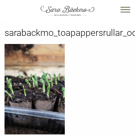
sarabackmo_toapappersrullar_o