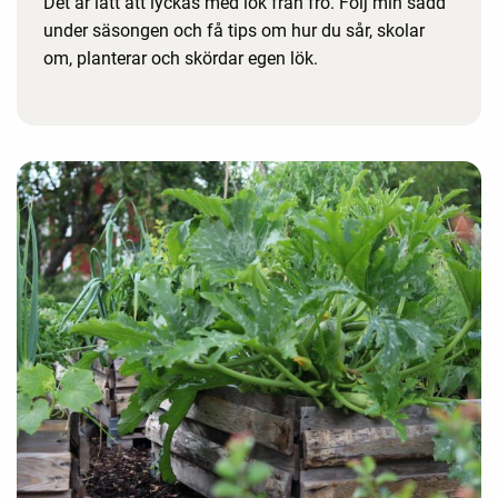
Det är lätt att lyckas med lök från frö. Följ min sådd
under säsongen och få tips om hur du sår, skolar
om, planterar och skördar egen lök.