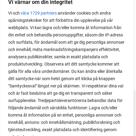
Vi värnar om din integritet
Med det här smarta knepet kan du odla också stora
Vi och
våra 1729 partners
använder cookies och andra
växter i en pallkrage tillsammans med andra växter.
spårningstekniker för att förbättra din upplevelse på vår
Perfekt om du vill odla mycket i på liten yta.
webbplats. Vi kan lagra och/eller komma åt information från
din enhet och behandla personuppgifter, såsom din IP-adress
och surfdata, för ändamål som att ge dig personliga annonser
och innehåll, mäta marknadsföringskampanjers effektivitet,
analysera publikinsikter, samla in exakt platsdata och
produktutveckling. Observera att ditt samtycke kommer att
gälla för alla våra underdomäner. Du kan ändra eller återkalla
ditt samtycke när som helst genom att klicka på knappen
"Samtyckesval" längst ner på skärmen. Vi respekterar dina val
och är fast beslutna att ge dig en transparent och säker
surfupplevelse. Tredjepartsleverantörerna behandlar data för
FACEBOOK
följande ändamål och särskilda funktioner: Lagra och/eller
komma åt information på en enhet, personliga annonser och
YOUTUBE
innehåll, annons- och innehållsmätning, publikforskning och
tjänsteutveckling, exakt platsdata och identifiering genom
INSTAGRAM