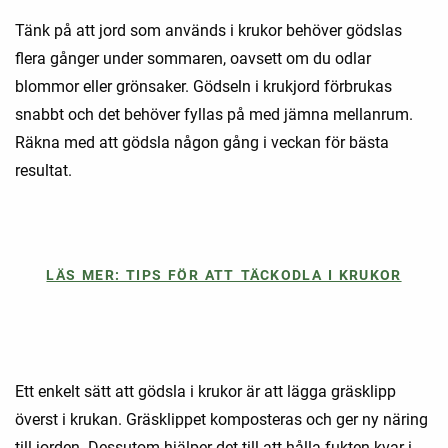
Tänk på att jord som används i krukor behöver gödslas
flera gånger under sommaren, oavsett om du odlar
blommor eller grönsaker. Gödseln i krukjord förbrukas
snabbt och det behöver fyllas på med jämna mellanrum.
Räkna med att gödsla någon gång i veckan för bästa
resultat.
LÄS MER: TIPS FÖR ATT TÄCKODLA I KRUKOR
Ett enkelt sätt att gödsla i krukor är att lägga gräsklipp
överst i krukan. Gräsklippet komposteras och ger ny näring
till jorden. Dessutom hjälper det till att hålla fukten kvar i