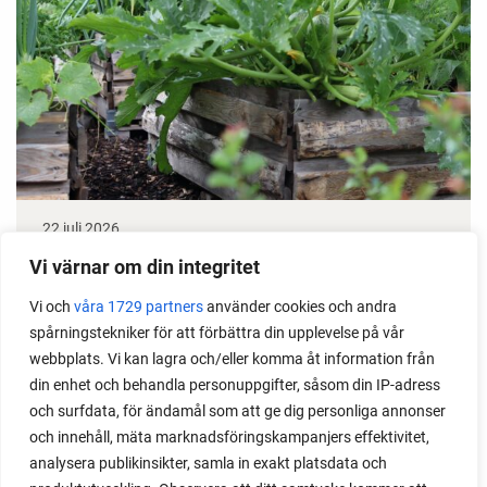
22 juli 2026
Odla stora växter på liten plats
Vi värnar om din integritet
Vi och
våra 1729 partners
använder cookies och andra
Med det här smarta knepet kan du odla också stora
spårningstekniker för att förbättra din upplevelse på vår
växter i en pallkrage tillsammans med andra växter.
webbplats. Vi kan lagra och/eller komma åt information från
Perfekt om du vill odla mycket i på liten yta.
din enhet och behandla personuppgifter, såsom din IP-adress
och surfdata, för ändamål som att ge dig personliga annonser
och innehåll, mäta marknadsföringskampanjers effektivitet,
analysera publikinsikter, samla in exakt platsdata och