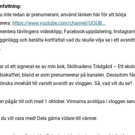
fattning:
u inte redan är prenumerant, använd länken här för att börja
erera:
https://www.youtube.com/channel/UCjUB...
entera tävlingens videoklipp, Facebook-uppdatering, Instagram
ogginlägg och berätta kortfattat vad du skulle vilja se i ett avsnit
.
ar ut ett signerat ex av min bok, Skillnadens Trädgård – Ett ekol
dsskafferi, bland er som prenumererar på kanalen. Dessutom får
önska innehåll till varsitt avsnitt av vloggen. Så, vad vill du se?
en pågår till och med 1 oktober. Vinnarna avslöjas i vloggen sen
u vill vara med! Dela gärna vidare till vänner.