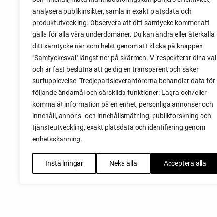
analysera publikinsikter, samla in exakt platsdata och
Om du har tur med vädret kan det gå fint
produktutveckling. Observera att ditt samtycke kommer att
att sätta vitlök också på våren. Men
gälla för alla våra underdomäner. Du kan ändra eller återkalla
tillförlitligast är att sätta vitlök på hösten
ditt samtycke när som helst genom att klicka på knappen
och vintern.
"Samtyckesval" längst ner på skärmen. Vi respekterar dina val
och är fast beslutna att ge dig en transparent och säker
surfupplevelse. Tredjepartsleverantörerna behandlar data för
följande ändamål och särskilda funktioner: Lagra och/eller
komma åt information på en enhet, personliga annonser och
innehåll, annons- och innehållsmätning, publikforskning och
tjänsteutveckling, exakt platsdata och identifiering genom
enhetsskanning.
Inställningar
Neka alla
Acceptera alla