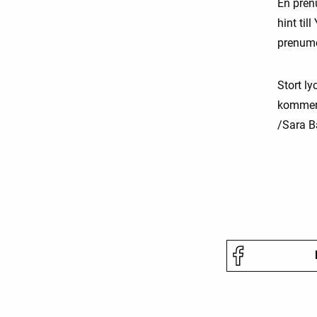
En pren
hint til
prenume
Stort ly
kommer 
/Sara 