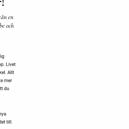
!
rån en
be och
dig
p. Livet
el. Allt
te mer
tt du
 nya
t till: