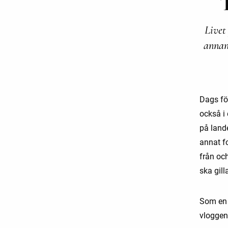
Livet
annan
Dags för
också i 
på lande
annat fo
från oc
ska gill
Som en u
vloggen.