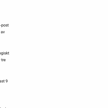
-post
t av
ogiskt
 tre
ast 9