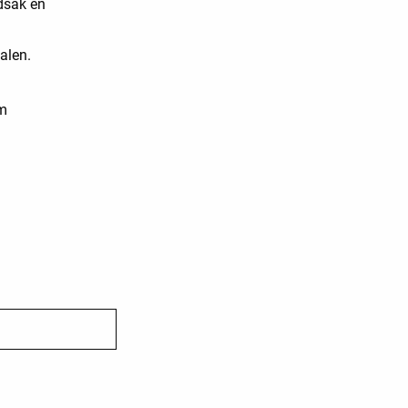
udsak en
alen.
om