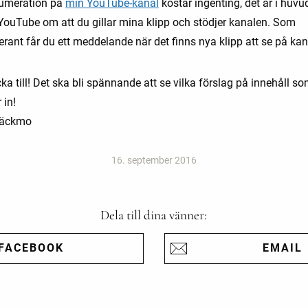
umeration på
min YouTube-kanal
kostar ingenting, det är i huv
l YouTube om att du gillar mina klipp och stödjer kanalen. Som
rant får du ett meddelande när det finns nya klipp att se på kan
cka till! Det ska bli spännande att se vilka förslag på innehåll s
in!
Bäckmo
16. september 2016
Dela till dina vänner:
FACEBOOK
EMAIL