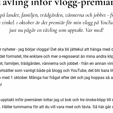
Tävling inför vlogg-premiär
 på landet, familjen, trädgården, vännerna och jobbet - f
 vinkel. 1 oktober är det premiär för min vlogg på YouTu
just nu pågår en tävling som upptakt. Var med!
 nyheter - jag börjar vlogga! Det ska bli jättekul att hänga med 
det formatet, lite enklare och mer o-regisserat än mina andra klip
t, familjen, trädgården, vännerna och jobbet - från en annan vink
rtsätter som vanligt både på blogg och YouTube, det blir bara li
h med 1 oktober. Många har frågat efter det och jag hoppas så a
a!
pptakt inför premiären lottar jag ut bok och tre önske-klipp till
 Håller tummarna för att du vill vara med och tävla. Så här går de