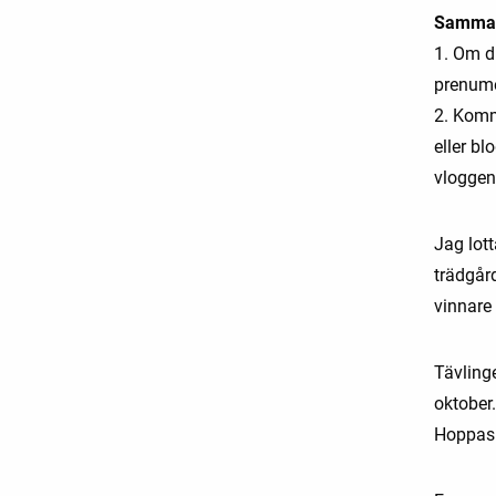
Samman
1. Om d
prenum
2. Komm
eller bl
vloggen
Jag lott
trädgår
vinnare 
Tävling
oktober.
Hoppas d