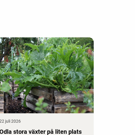
22 juli 2026
Odla stora växter på liten plats