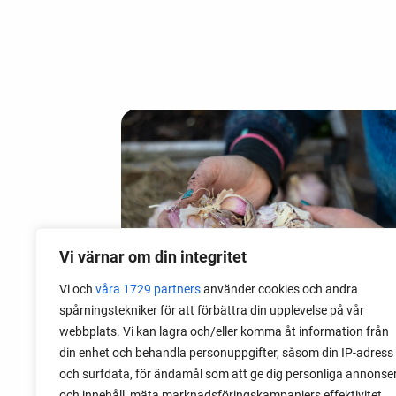
Vi värnar om din integritet
Vi och
våra 1729 partners
använder cookies och andra
spårningstekniker för att förbättra din upplevelse på vår
webbplats. Vi kan lagra och/eller komma åt information från
din enhet och behandla personuppgifter, såsom din IP-adress
06 augusti 2026
och surfdata, för ändamål som att ge dig personliga annonse
Sätta vitlök på våren i Sverige
och innehåll, mäta marknadsföringskampanjers effektivitet,