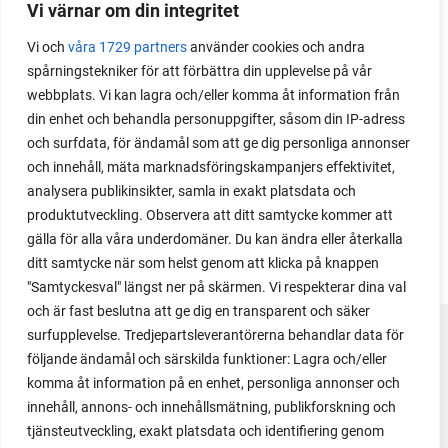
Vi värnar om din integritet
Med det här smarta knepet kan du odla också stora
Vi och
våra 1729 partners
använder cookies och andra
växter i en pallkrage tillsammans med andra växter.
spårningstekniker för att förbättra din upplevelse på vår
Perfekt om du vill odla mycket i på liten yta.
webbplats. Vi kan lagra och/eller komma åt information från
din enhet och behandla personuppgifter, såsom din IP-adress
och surfdata, för ändamål som att ge dig personliga annonser
och innehåll, mäta marknadsföringskampanjers effektivitet,
analysera publikinsikter, samla in exakt platsdata och
produktutveckling. Observera att ditt samtycke kommer att
gälla för alla våra underdomäner. Du kan ändra eller återkalla
ditt samtycke när som helst genom att klicka på knappen
"Samtyckesval" längst ner på skärmen. Vi respekterar dina val
och är fast beslutna att ge dig en transparent och säker
surfupplevelse. Tredjepartsleverantörerna behandlar data för
FACEBOOK
följande ändamål och särskilda funktioner: Lagra och/eller
komma åt information på en enhet, personliga annonser och
YOUTUBE
innehåll, annons- och innehållsmätning, publikforskning och
tjänsteutveckling, exakt platsdata och identifiering genom