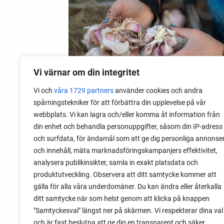
Vi värnar om din integritet
Vi och
våra 1729 partners
använder cookies och andra
spårningstekniker för att förbättra din upplevelse på vår
webbplats. Vi kan lagra och/eller komma åt information från
06 augusti 2026
din enhet och behandla personuppgifter, såsom din IP-adress
Sätta vitlök på våren i Sverige
och surfdata, för ändamål som att ge dig personliga annonse
och innehåll, mäta marknadsföringskampanjers effektivitet,
Om du har tur med vädret kan det gå fint
analysera publikinsikter, samla in exakt platsdata och
att sätta vitlök också på våren. Men
produktutveckling. Observera att ditt samtycke kommer att
tillförlitligast är att sätta vitlök på hösten
gälla för alla våra underdomäner. Du kan ändra eller återkalla
och vintern.
ditt samtycke när som helst genom att klicka på knappen
"Samtyckesval" längst ner på skärmen. Vi respekterar dina val
och är fast beslutna att ge dig en transparent och säker