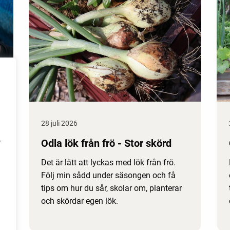
28 juli 2026
Odla lök från frö - Stor skörd
r
Det är lätt att lyckas med lök från frö.
Följ min sådd under säsongen och få
tips om hur du sår, skolar om, planterar
och skördar egen lök.