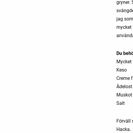
gryner.
svängde 
jag som
mycket s
använda
Du behö
Mycket 
Keso
Creme f
Ädelost
Muskot
Salt
Förväll 
Hacka.