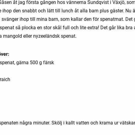
 Såsen åt jag första gången hos vännerna Sundqvist i Växjö, so
ihop den snabbt och lätt till lunch åt alla barn plus gäster. Nu ä
 svänger ihop till mina barn, som kallar den för spenatmat. Det 
penat så plocka en stor skål full och lite extra! Det går lika bra 
 mangold eller nyzeeländsk spenat.
ver:
spenat, gärna 500 g färsk
raich
spenaten några minuter. Skölj i kallt vatten och krama ur vätska