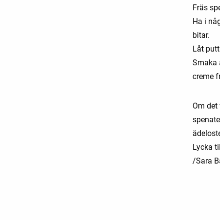
Fräs spe
Ha i nå
bitar.
Låt putt
Smaka a
creme f
Om det 
spenate
ädelost
Lycka til
/Sara 