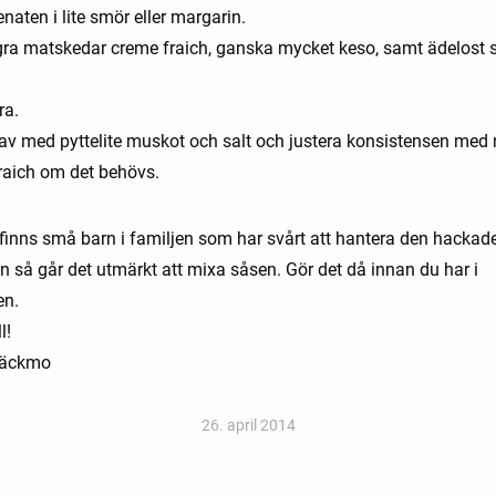
naten i lite smör eller margarin.
gra matskedar creme fraich, ganska mycket keso, samt ädelost s
ra.
v med pyttelite muskot och salt och justera konsistensen med
raich om det behövs.
finns små barn i familjen som har svårt att hantera den hackad
n så går det utmärkt att mixa såsen. Gör det då innan du har i
en.
l!
Bäckmo
26. april 2014