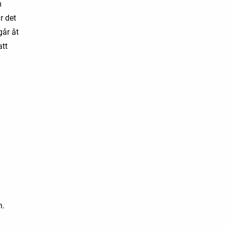
m
r det
går åt
att
n.