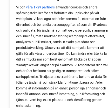
Vi och
våra 1729 partners
använder cookies och andra
spårningstekniker för att förbättra din upplevelse på vår
webbplats. Vi kan lagra och/eller komma åt information från
din enhet och behandla personuppgifter, såsom din IP-adress
06 augusti 2026
och surfdata, för ändamål som att ge dig personliga annonse
Sätta vitlök på våren i Sverige
och innehåll, mäta marknadsföringskampanjers effektivitet,
analysera publikinsikter, samla in exakt platsdata och
Om du har tur med vädret kan det gå fint
produktutveckling. Observera att ditt samtycke kommer att
att sätta vitlök också på våren. Men
gälla för alla våra underdomäner. Du kan ändra eller återkalla
tillförlitligast är att sätta vitlök på hösten
ditt samtycke när som helst genom att klicka på knappen
och vintern.
"Samtyckesval" längst ner på skärmen. Vi respekterar dina val
och är fast beslutna att ge dig en transparent och säker
surfupplevelse. Tredjepartsleverantörerna behandlar data för
följande ändamål och särskilda funktioner: Lagra och/eller
komma åt information på en enhet, personliga annonser och
innehåll, annons- och innehållsmätning, publikforskning och
tjänsteutveckling, exakt platsdata och identifiering genom
enhetsskanning.