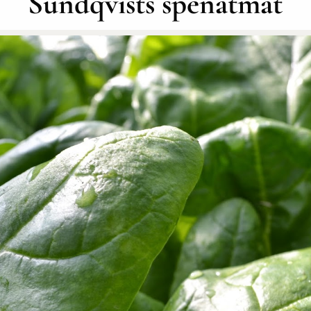
Sundqvists spenatmat