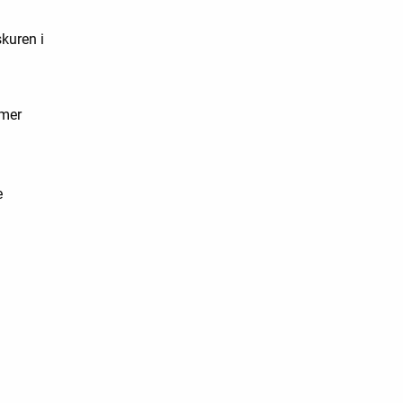
kuren i
 mer
e