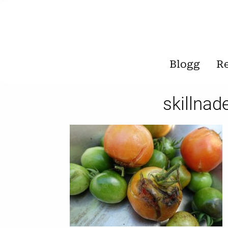
Blogg
R
skillna