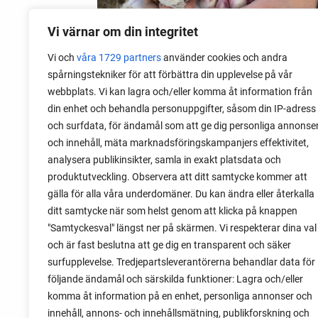
Vi värnar om din integritet
Vi och
våra 1729 partners
använder cookies och andra
spårningstekniker för att förbättra din upplevelse på vår
webbplats. Vi kan lagra och/eller komma åt information från
06 augusti 2026
din enhet och behandla personuppgifter, såsom din IP-adress
Sätta vitlök på våren i Sverige
och surfdata, för ändamål som att ge dig personliga annonse
och innehåll, mäta marknadsföringskampanjers effektivitet,
Om du har tur med vädret kan det gå fint
analysera publikinsikter, samla in exakt platsdata och
att sätta vitlök också på våren. Men
produktutveckling. Observera att ditt samtycke kommer att
tillförlitligast är att sätta vitlök på hösten
gälla för alla våra underdomäner. Du kan ändra eller återkalla
och vintern.
ditt samtycke när som helst genom att klicka på knappen
"Samtyckesval" längst ner på skärmen. Vi respekterar dina val
och är fast beslutna att ge dig en transparent och säker
surfupplevelse. Tredjepartsleverantörerna behandlar data för
följande ändamål och särskilda funktioner: Lagra och/eller
komma åt information på en enhet, personliga annonser och
innehåll, annons- och innehållsmätning, publikforskning och