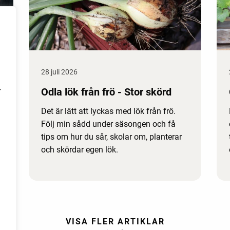
28 juli 2026
Odla lök från frö - Stor skörd
r
Det är lätt att lyckas med lök från frö.
Följ min sådd under säsongen och få
tips om hur du sår, skolar om, planterar
och skördar egen lök.