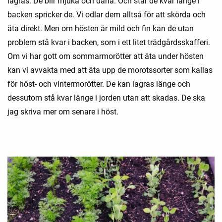
lagras. De blir mjuka och dana. Och står de kvar länge i
backen spricker de. Vi odlar dem alltså för att skörda och
äta direkt. Men om hösten är mild och fin kan de utan
problem stå kvar i backen, som i ett litet trädgårdsskafferi.
Om vi har gott om sommarmorötter att äta under hösten
kan vi avvakta med att äta upp de morotssorter som kallas
för höst- och vintermorötter. De kan lagras länge och
dessutom stå kvar länge i jorden utan att skadas. De ska
jag skriva mer om senare i höst.