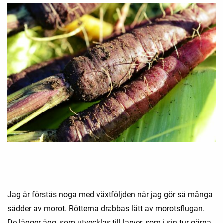
Jag är förstås noga med växtföljden när jag gör så många
sådder av morot. Rötterna drabbas lätt av morotsflugan.
De lägger ägg, som utvecklas till larver, som i sin tur gärna