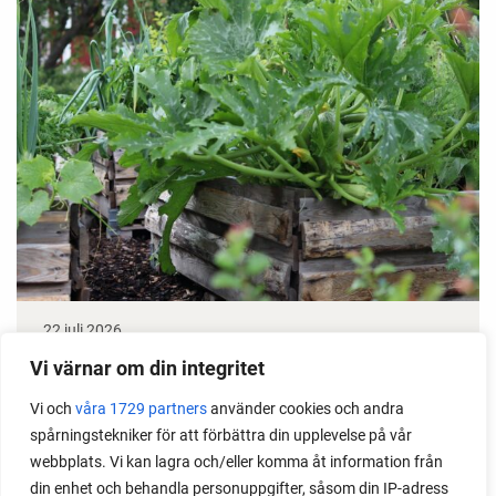
22 juli 2026
Odla stora växter på liten plats
Vi värnar om din integritet
Vi och
våra 1729 partners
använder cookies och andra
Med det här smarta knepet kan du odla också stora
spårningstekniker för att förbättra din upplevelse på vår
växter i en pallkrage tillsammans med andra växter.
webbplats. Vi kan lagra och/eller komma åt information från
Perfekt om du vill odla mycket i på liten yta.
din enhet och behandla personuppgifter, såsom din IP-adress