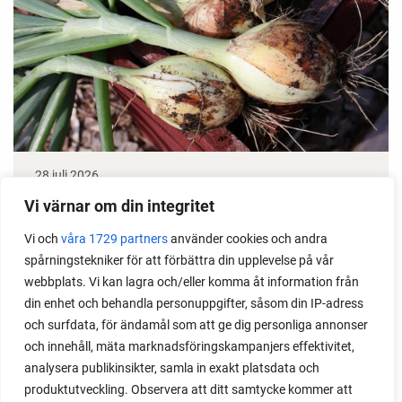
28 juli 2026
Odla lök från frö - Stor skörd
Vi värnar om din integritet
Vi och
våra 1729 partners
använder cookies och andra
Det är lätt att lyckas med lök från frö. Följ min sådd
spårningstekniker för att förbättra din upplevelse på vår
under säsongen och få tips om hur du sår, skolar
webbplats. Vi kan lagra och/eller komma åt information från
om, planterar och skördar egen lök.
din enhet och behandla personuppgifter, såsom din IP-adress
och surfdata, för ändamål som att ge dig personliga annonser
och innehåll, mäta marknadsföringskampanjers effektivitet,
analysera publikinsikter, samla in exakt platsdata och
produktutveckling. Observera att ditt samtycke kommer att