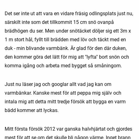
Det ser inte ut att vara en vidare fräsig odlingsplats just nu,
särskilt inte som det tillkommit 15 cm snö ovanpå
brädhögen du ser. Men under snötäcket döljer sig ett 3m x
1 m stort hål, fyllt till brädden med löv och täckt med en
duk - min blivande varmbänk. Är glad för den där duken,
den kommer göra det lätt för mig att "lyfta" bort snön och
komma igång och arbeta med bygget så småningom.
Just nu läser jag och googlar allt vad jag kan om
varmbänkar. Kanske mest för att peppa mig själv och
intala mig att detta mitt tredje försök att bygga en varm
bädd kommer att lyckas.
Mitt första försök 2012 var ganska halvhjärtat och gjordes
mest för att se om det skulle bli någon värme. Inget brann