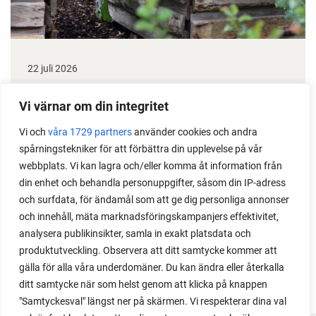
22 juli 2026
Odla stora växter på liten plats
Vi värnar om din integritet
Med det här smarta knepet kan du odla också stora
Vi och
våra 1729 partners
använder cookies och andra
växter i en pallkrage tillsammans med andra växter.
spårningstekniker för att förbättra din upplevelse på vår
Perfekt om du vill odla mycket i på liten yta.
webbplats. Vi kan lagra och/eller komma åt information från
din enhet och behandla personuppgifter, såsom din IP-adress
och surfdata, för ändamål som att ge dig personliga annonser
och innehåll, mäta marknadsföringskampanjers effektivitet,
analysera publikinsikter, samla in exakt platsdata och
produktutveckling. Observera att ditt samtycke kommer att
gälla för alla våra underdomäner. Du kan ändra eller återkalla
ditt samtycke när som helst genom att klicka på knappen
"Samtyckesval" längst ner på skärmen. Vi respekterar dina val