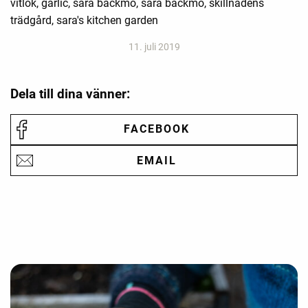
vitlök, garlic, sara bäckmo, sara backmo, skillnadens
trädgård, sara's kitchen garden
11. juli 2019
Dela till dina vänner:
FACEBOOK
EMAIL