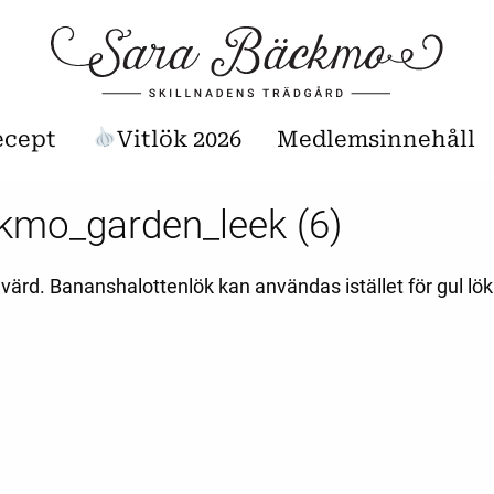
ecept
Vitlök 2026
Medlemsinnehåll
kmo_garden_leek (6)
 värd. Bananshalottenlök kan användas istället för gul lök i