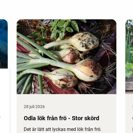
28 juli 2026
Odla lök från frö - Stor skörd
r
Det är lätt att lyckas med lök från frö.