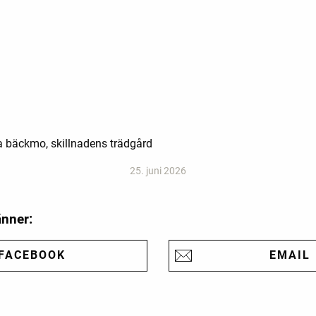
ra bäckmo, skillnadens trädgård
25. juni 2026
änner:
FACEBOOK
EMAIL