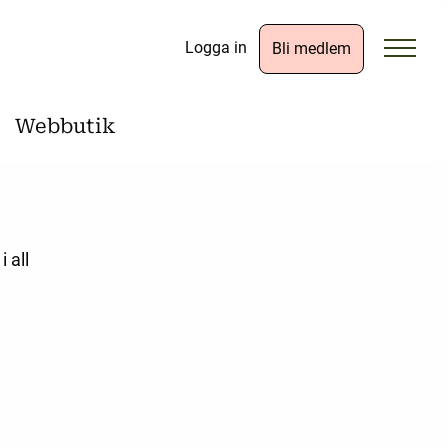
Logga in
Bli medlem
Webbutik
 all