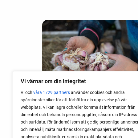
Vi värnar om din integritet
Vi och
våra 1729 partners
använder cookies och andra
spårningstekniker för att förbättra din upplevelse på vår
webbplats. Vi kan lagra och/eller komma åt information från
06 augusti 2026
din enhet och behandla personuppgifter, såsom din IP-adress
Sätta vitlök på våren i Sverige
och surfdata, för ändamål som att ge dig personliga annonse
och innehåll, mäta marknadsföringskampanjers effektivitet,
Om du har tur med vädret kan det gå fint
analysera publikinsikter, samla in exakt platsdata och