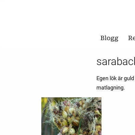
Blogg
R
sarabac
Egen lök är guld
matlagning.