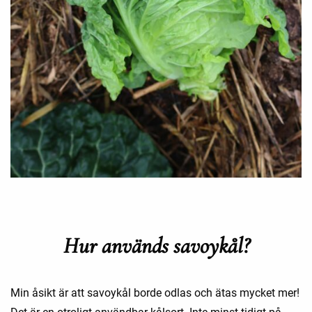
Hur används savoykål?
Min åsikt är att savoykål borde odlas och ätas mycket mer!