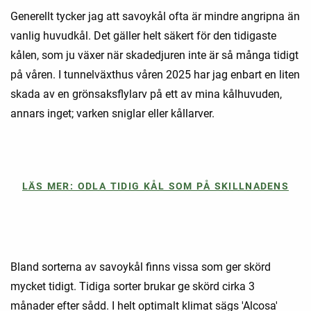
Generellt tycker jag att savoykål ofta är mindre angripna än
vanlig huvudkål. Det gäller helt säkert för den tidigaste
kålen, som ju växer när skadedjuren inte är så många tidigt
på våren. I tunnelväxthus våren 2025 har jag enbart en liten
skada av en grönsaksflylarv på ett av mina kålhuvuden,
annars inget; varken sniglar eller kållarver.
LÄS MER: ODLA TIDIG KÅL SOM PÅ SKILLNADENS
Bland sorterna av savoykål finns vissa som ger skörd
mycket tidigt. Tidiga sorter brukar ge skörd cirka 3
månader efter sådd. I helt optimalt klimat sägs 'Alcosa'