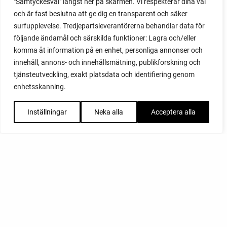
"Samtyckesval" längst ner på skärmen. Vi respekterar dina val
och är fast beslutna att ge dig en transparent och säker
surfupplevelse. Tredjepartsleverantörerna behandlar data för
följande ändamål och särskilda funktioner: Lagra och/eller
komma åt information på en enhet, personliga annonser och
innehåll, annons- och innehållsmätning, publikforskning och
tjänsteutveckling, exakt platsdata och identifiering genom
enhetsskanning.
Inställningar
Neka alla
Acceptera alla
FACEBOOK
YOUTUBE