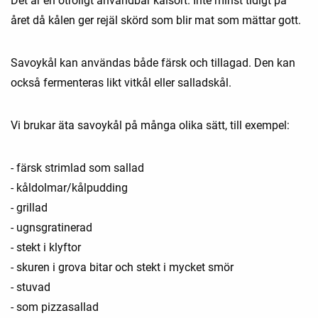
Det är en otroligt användbar kålsort. Inte minst tidigt på
året då kålen ger rejäl skörd som blir mat som mättar gott.
Savoykål kan användas både färsk och tillagad. Den kan
också fermenteras likt vitkål eller salladskål.
Vi brukar äta savoykål på många olika sätt, till exempel:
- färsk strimlad som sallad
- kåldolmar/kålpudding
- grillad
- ugnsgratinerad
- stekt i klyftor
- skuren i grova bitar och stekt i mycket smör
- stuvad
- som pizzasallad