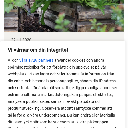
22 juli 2026
Odla stora växter på liten plats
Vi värnar om din integritet
Med det här smarta knepet kan du odla också stora
Vi och
våra 1729 partners
använder cookies och andra
spårningstekniker för att förbättra din upplevelse på vår
växter i en pallkrage tillsammans med andra växter.
webbplats. Vi kan lagra och/eller komma åt information från
Perfekt om du vill odla mycket i på liten yta.
din enhet och behandla personuppgifter, såsom din IP-adress
och surfdata, för ändamål som att ge dig personliga annonser
och innehåll, mäta marknadsföringskampanjers effektivitet,
analysera publikinsikter, samla in exakt platsdata och
produktutveckling. Observera att ditt samtycke kommer att
gälla för alla våra underdomäner. Du kan ändra eller återkalla
ditt samtycke när som helst genom att klicka på knappen