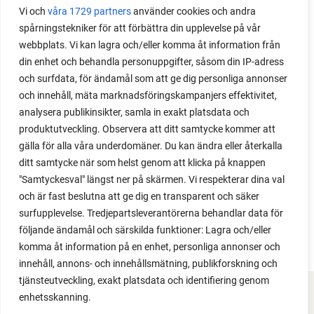
Vi och
våra 1729 partners
använder cookies och andra
Med det här smarta knepet kan du odla också stora
spårningstekniker för att förbättra din upplevelse på vår
växter i en pallkrage tillsammans med andra växter.
webbplats. Vi kan lagra och/eller komma åt information från
Perfekt om du vill odla mycket i på liten yta.
din enhet och behandla personuppgifter, såsom din IP-adress
och surfdata, för ändamål som att ge dig personliga annonser
och innehåll, mäta marknadsföringskampanjers effektivitet,
analysera publikinsikter, samla in exakt platsdata och
produktutveckling. Observera att ditt samtycke kommer att
gälla för alla våra underdomäner. Du kan ändra eller återkalla
ditt samtycke när som helst genom att klicka på knappen
"Samtyckesval" längst ner på skärmen. Vi respekterar dina val
och är fast beslutna att ge dig en transparent och säker
surfupplevelse. Tredjepartsleverantörerna behandlar data för
följande ändamål och särskilda funktioner: Lagra och/eller
komma åt information på en enhet, personliga annonser och
innehåll, annons- och innehållsmätning, publikforskning och
tjänsteutveckling, exakt platsdata och identifiering genom
enhetsskanning.
FACEBOOK