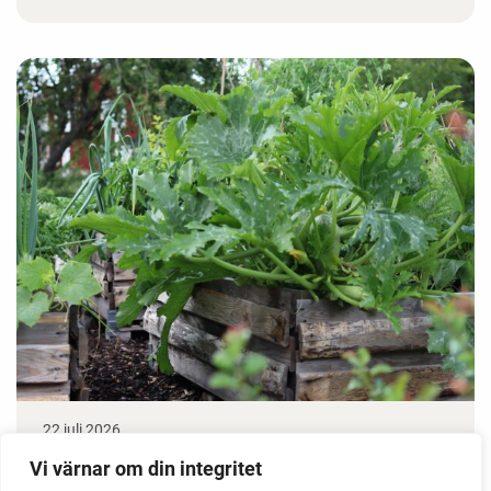
22 juli 2026
Odla stora växter på liten plats
Vi värnar om din integritet