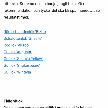
utforska. Sorterna nedan har jag tagit hem efter
rekommendation och tycker det ska bli spännande att se
resultatet med.
Röd schalottenlök 'Biztro'
Schalottenlök 'Griselle'
Röd lök 'Akado'
Gul lök 'Augusta'
Gul lök 'Senhyu Yellow'
Gul lök 'Shakespeare'
Gul lök 'Winteria'
Tidig vitlök
De tidigaste sorterna av vitlök i årets urval är härliga