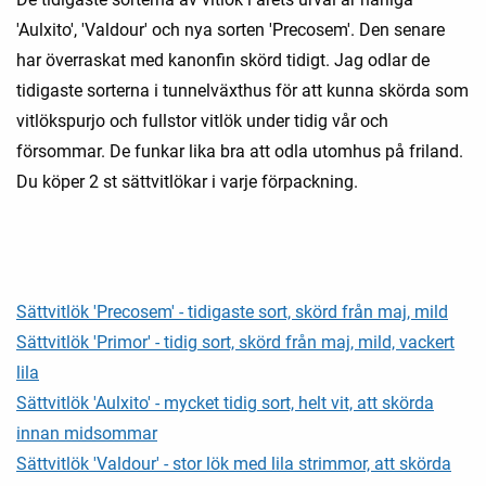
'Aulxito', 'Valdour' och nya sorten 'Precosem'. Den senare
har överraskat med kanonfin skörd tidigt. Jag odlar de
tidigaste sorterna i tunnelväxthus för att kunna skörda som
vitlökspurjo och fullstor vitlök under tidig vår och
försommar. De funkar lika bra att odla utomhus på friland.
Du köper 2 st sättvitlökar i varje förpackning.
Sättvitlök 'Precosem' - tidigaste sort, skörd från maj, mild
Sättvitlök 'Primor' - tidig sort, skörd från maj, mild, vackert
lila
Sättvitlök 'Aulxito' - mycket tidig sort, helt vit, att skörda
innan midsommar
Sättvitlök 'Valdour' - stor lök med lila strimmor, att skörda