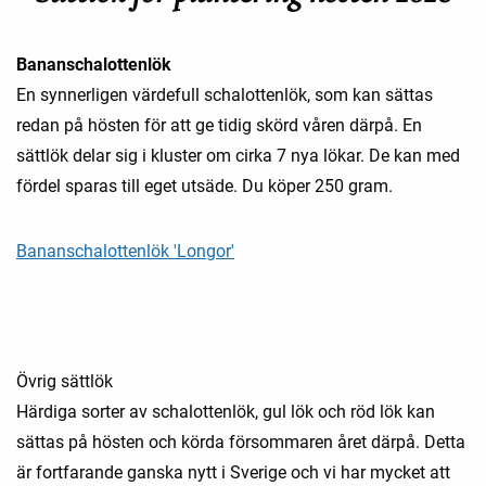
Bananschalottenlök
En synnerligen värdefull schalottenlök, som kan sättas
redan på hösten för att ge tidig skörd våren därpå. En
sättlök delar sig i kluster om cirka 7 nya lökar. De kan med
fördel sparas till eget utsäde. Du köper 250 gram.
Bananschalottenlök 'Longor'
Övrig sättlök
Härdiga sorter av schalottenlök, gul lök och röd lök kan
sättas på hösten och körda försommaren året därpå. Detta
är fortfarande ganska nytt i Sverige och vi har mycket att