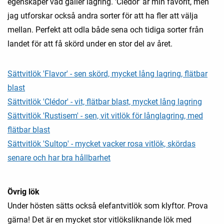
egenskaper vad gäller lagring. 'Clédor' är min favorit, men
jag utforskar också andra sorter för att ha fler att välja
mellan. Perfekt att odla både sena och tidiga sorter från
landet för att få skörd under en stor del av året.
Sättvitlök 'Flavor' - sen skörd, mycket lång lagring, flätbar
blast
Sättvitlök 'Clédor' - vit, flätbar blast, mycket lång lagring
Sättvitlök 'Rustisem' - sen, vit vitlök för långlagring, med
flätbar blast
Sättvitlök 'Sultop' - mycket vacker rosa vitlök, skördas
senare och har bra hållbarhet
Övrig lök
Under hösten sätts också elefantvitlök som klyftor. Prova
gärna! Det är en mycket stor vitlöksliknande lök med