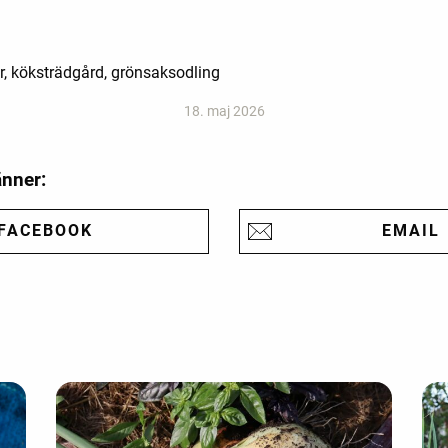
r, köksträdgård, grönsaksodling
18. maj 2026
änner:
FACEBOOK
EMAIL