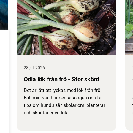
28 juli 2026
Odla lök från frö - Stor skörd
r
Det är lätt att lyckas med lök från frö.
Följ min sådd under säsongen och få
tips om hur du sår, skolar om, planterar
och skördar egen lök.