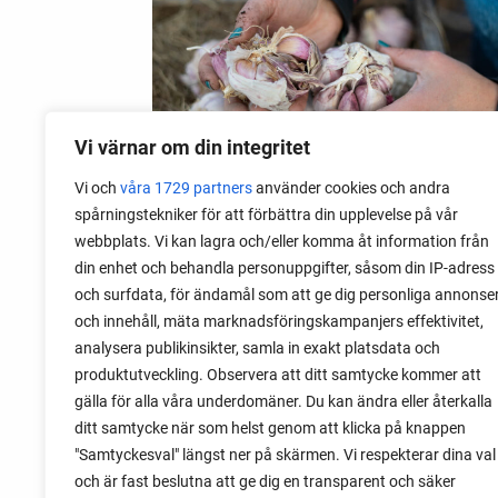
Vi värnar om din integritet
Vi och
våra 1729 partners
använder cookies och andra
spårningstekniker för att förbättra din upplevelse på vår
webbplats. Vi kan lagra och/eller komma åt information från
06 augusti 2026
din enhet och behandla personuppgifter, såsom din IP-adress
Sätta vitlök på våren i Sverige
och surfdata, för ändamål som att ge dig personliga annonse
och innehåll, mäta marknadsföringskampanjers effektivitet,
Om du har tur med vädret kan det gå fint
analysera publikinsikter, samla in exakt platsdata och
att sätta vitlök också på våren. Men
produktutveckling. Observera att ditt samtycke kommer att
tillförlitligast är att sätta vitlök på hösten
gälla för alla våra underdomäner. Du kan ändra eller återkalla
och vintern.
ditt samtycke när som helst genom att klicka på knappen
"Samtyckesval" längst ner på skärmen. Vi respekterar dina val
och är fast beslutna att ge dig en transparent och säker