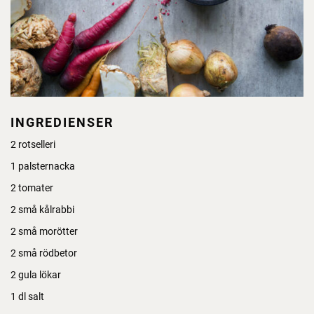
INGREDIENSER
2 rotselleri
1 palsternacka
2 tomater
2 små kålrabbi
2 små morötter
2 små rödbetor
2 gula lökar
1 dl salt