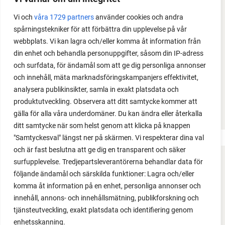
växter i en pallkrage tillsammans med andra växter.
Vi och
våra 1729 partners
använder cookies och andra
Perfekt om du vill odla mycket i på liten yta.
spårningstekniker för att förbättra din upplevelse på vår
webbplats. Vi kan lagra och/eller komma åt information från
din enhet och behandla personuppgifter, såsom din IP-adress
och surfdata, för ändamål som att ge dig personliga annonser
och innehåll, mäta marknadsföringskampanjers effektivitet,
analysera publikinsikter, samla in exakt platsdata och
produktutveckling. Observera att ditt samtycke kommer att
gälla för alla våra underdomäner. Du kan ändra eller återkalla
ditt samtycke när som helst genom att klicka på knappen
"Samtyckesval" längst ner på skärmen. Vi respekterar dina val
och är fast beslutna att ge dig en transparent och säker
surfupplevelse. Tredjepartsleverantörerna behandlar data för
FACEBOOK
följande ändamål och särskilda funktioner: Lagra och/eller
komma åt information på en enhet, personliga annonser och
YOUTUBE
innehåll, annons- och innehållsmätning, publikforskning och
tjänsteutveckling, exakt platsdata och identifiering genom
INSTAGRAM
enhetsskanning.