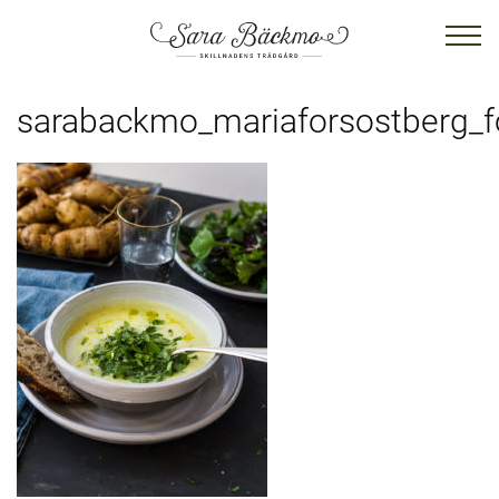
sarabackmo_mariaforsostberg_