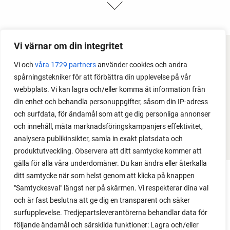
Vi värnar om din integritet
FACEBOOK
Vi och
våra 1729 partners
använder cookies och andra
spårningstekniker för att förbättra din upplevelse på vår
YOUTUBE
webbplats. Vi kan lagra och/eller komma åt information från
din enhet och behandla personuppgifter, såsom din IP-adress
INSTAGRAM
och surfdata, för ändamål som att ge dig personliga annonser
och innehåll, mäta marknadsföringskampanjers effektivitet,
PODCAST
analysera publikinsikter, samla in exakt platsdata och
produktutveckling. Observera att ditt samtycke kommer att
gälla för alla våra underdomäner. Du kan ändra eller återkalla
ditt samtycke när som helst genom att klicka på knappen
"Samtyckesval" längst ner på skärmen. Vi respekterar dina val
och är fast beslutna att ge dig en transparent och säker
surfupplevelse. Tredjepartsleverantörerna behandlar data för
följande ändamål och särskilda funktioner: Lagra och/eller