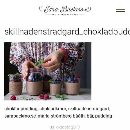
skillnadenstradgard_chokladpu
chokladpudding, chokladkräm, skillnadenstradgard,
sarabackmo.se, maria strömberg bååth, bär, pudding
03. oktober 2017