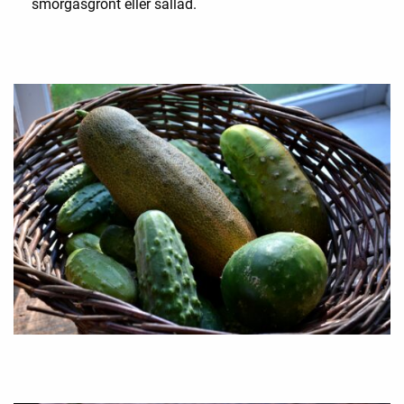
smörgåsgrönt eller sallad.