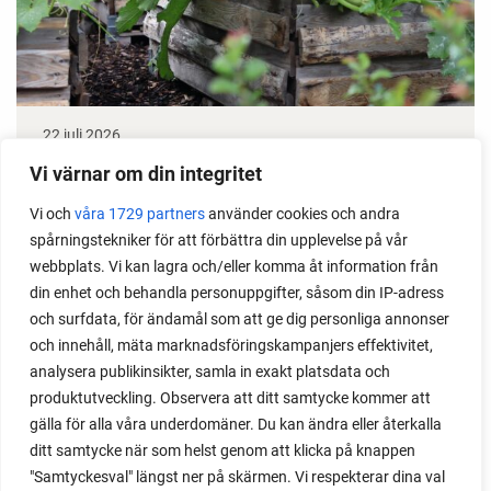
22 juli 2026
Odla stora växter på liten plats
Vi värnar om din integritet
Vi och
våra 1729 partners
använder cookies och andra
Med det här smarta knepet kan du odla också stora
spårningstekniker för att förbättra din upplevelse på vår
växter i en pallkrage tillsammans med andra växter.
webbplats. Vi kan lagra och/eller komma åt information från
Perfekt om du vill odla mycket i på liten yta.
din enhet och behandla personuppgifter, såsom din IP-adress
och surfdata, för ändamål som att ge dig personliga annonser
och innehåll, mäta marknadsföringskampanjers effektivitet,
analysera publikinsikter, samla in exakt platsdata och
produktutveckling. Observera att ditt samtycke kommer att
gälla för alla våra underdomäner. Du kan ändra eller återkalla
ditt samtycke när som helst genom att klicka på knappen
"Samtyckesval" längst ner på skärmen. Vi respekterar dina val