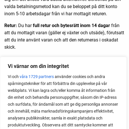
valda betalningsmetod kan du se beloppet på ditt konto
inom 5-10 arbetsdagar från vi har mottagit returen.
Retur:
Du har
full retur och bytesrätt inom 14 dagar
från
att du mottagit varan (gäller ej växter och utsäde), förutsatt
att du inte använt varan och att den returneras i oskadat
skick.
Returnera gärna varan i samma emballage som du
Vi värnar om din integritet
mottagit den i. Ångerfristen börjar gälla dagen efter du har
mottagit din vara från oss.
Vi och
våra 1729 partners
använder cookies och andra
spårningstekniker för att förbättra din upplevelse på vår
Vid ånger står du för returfrakten.
webbplats. Vi kan lagra och/eller komma åt information från
Om du ångrar ditt köp så kontakta oss på:
din enhet och behandla personuppgifter, såsom din IP-adress
info@sarabackmo.se
för att få returinformation.
och surfdata, för ändamål som att ge dig personliga annonser
och innehåll, mäta marknadsföringskampanjers effektivitet,
Skriv ditt namn och adress tydligt så vi kan hitta dig i
analysera publikinsikter, samla in exakt platsdata och
systemet efter vi har mottagit din retur. Du har 14 dagar på
produktutveckling. Observera att ditt samtycke kommer att