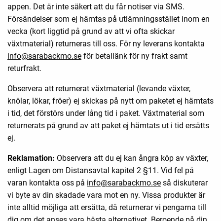
appen. Det är inte säkert att du får notiser via SMS.
Försändelser som ej hämtas på utlämningsstället inom en
vecka (kort liggtid på grund av att vi ofta skickar
växtmaterial) returneras till oss. För ny leverans kontakta
info@sarabackmo.se
för betallänk för ny frakt samt
returfrakt.
Observera att returnerat växtmaterial (levande växter,
knölar, lökar, fröer) ej skickas på nytt om paketet ej hämtats
i tid, det förstörs under lång tid i paket. Växtmaterial som
returnerats på grund av att paket ej hämtats ut i tid ersätts
ej.
Reklamation:
Observera att du ej kan ångra köp av växter,
enligt Lagen om Distansavtal kapitel 2 §11. Vid fel på
varan kontakta oss på
info@sarabackmo.se
så diskuterar
vi byte av din skadade vara mot en ny. Vissa produkter är
inte alltid möjliga att ersätta, då returnerar vi pengarna till
dig om det anses vara bästa alternativet. Beroende på din