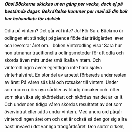
Obs! Böckerna skickas ut
en gång per vecka, dock ej på
bestämda dagar. Bekräftelse kommer per mail då din bok
har behandlats för utskick.
Odla på vintern? Det går väl inte? Jo! För Sara Bäckmo är
odlingen ett ständigt pågående flöde där trädgården lever
och levererar året om. I boken Vinterodling visar Sara hur
hon utmanar traditionella odlingsmetoder för att odla och
skörda även mitt under smällkalla vintern. Och
vinterodlingen avser egentligen inte bara själva
vinterhalvåret. En stor del av arbetet förbereds under resten
av året: På våren sås kål och rotsaker till vintern. Under
sommaren görs nya sådder av bladgrönsaker och rötter
som ska växa sig skördeklart och skördas när det är kallt.
Och under den tidiga våren skördas resultatet av det som
övervintrat eller såtts under vintern. Med andra ord pågår
vinterodlingen året om och det är också så den gör sig allra
bäst: invävd i det vanliga trädgårdsåret. Den sluter cirkeln,