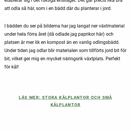
etablerar sig i det fuktiga ensilaget. Det går precis lika bra
att odla så här, som i en bädd där du planterar i jord.
I bädden du ser på bilderna har jag langat ner växtmaterial
under hela förra året (då odlade jag paprikor här) och
platsen är mer lik en kompost än en vanlig odlingsbädd.
Under tiden jag odlar blir materialen som tillförts jord bit för
bit, vilket ger mig en mycket näringsrik växtplats. Perfekt
för kål!
LÄS MER: STORA KÅLPLANTOR OCH SMÅ
KÅLPLANTOR