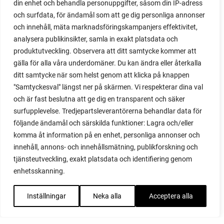
din enhet och behandla personuppgifter, såsom din IP-adress
och surfdata, för ändamål som att ge dig personliga annonser
och innehåll, mäta marknadsföringskampanjers effektivitet,
analysera publikinsikter, samla in exakt platsdata och
produktutveckling. Observera att ditt samtycke kommer att
gälla för alla våra underdomäner. Du kan ändra eller återkalla
ditt samtycke när som helst genom att klicka på knappen
"Samtyckesval" längst ner på skärmen. Vi respekterar dina val
och är fast beslutna att ge dig en transparent och säker
surfupplevelse. Tredjepartsleverantörerna behandlar data för
följande ändamål och särskilda funktioner: Lagra och/eller
komma åt information på en enhet, personliga annonser och
innehåll, annons- och innehållsmätning, publikforskning och
tjänsteutveckling, exakt platsdata och identifiering genom
enhetsskanning.
Inställningar
Neka alla
Acceptera alla