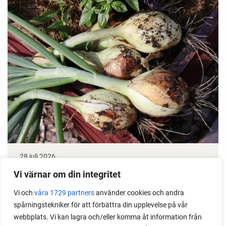
28 juli 2026
Odla lök från frö - Stor skörd
Vi värnar om din integritet
Det är lätt att lyckas med lök från frö. Följ min sådd
Vi och
våra 1729 partners
använder cookies och andra
spårningstekniker för att förbättra din upplevelse på vår
under säsongen och få tips om hur du sår, skolar
webbplats. Vi kan lagra och/eller komma åt information från
om, planterar och skördar egen lök.