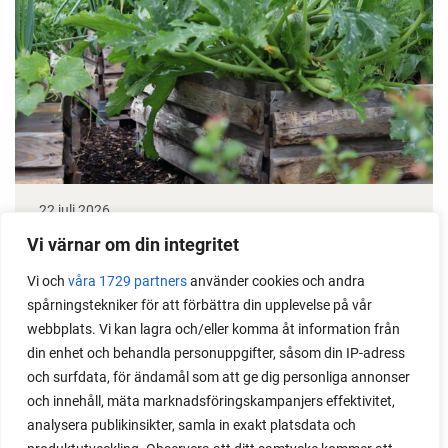
22 juli 2026
Odla stora växter på liten plats
Vi värnar om din integritet
Vi och
våra 1729 partners
använder cookies och andra
Med det här smarta knepet kan du odla också stora
spårningstekniker för att förbättra din upplevelse på vår
växter i en pallkrage tillsammans med andra växter.
webbplats. Vi kan lagra och/eller komma åt information från
Perfekt om du vill odla mycket i på liten yta.
din enhet och behandla personuppgifter, såsom din IP-adress
och surfdata, för ändamål som att ge dig personliga annonser
och innehåll, mäta marknadsföringskampanjers effektivitet,
analysera publikinsikter, samla in exakt platsdata och