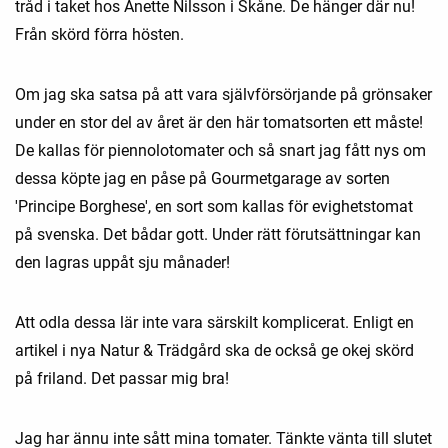
tråd i taket hos Anette Nilsson i Skåne. De hänger där nu!
Från skörd förra hösten.
Om jag ska satsa på att vara självförsörjande på grönsaker
under en stor del av året är den här tomatsorten ett måste!
De kallas för piennolotomater och så snart jag fått nys om
dessa köpte jag en påse på Gourmetgarage av sorten
'Principe Borghese', en sort som kallas för evighetstomat
på svenska. Det bådar gott. Under rätt förutsättningar kan
den lagras uppåt sju månader!
Att odla dessa lär inte vara särskilt komplicerat. Enligt en
artikel i nya Natur & Trädgård ska de också ge okej skörd
på friland. Det passar mig bra!
Jag har ännu inte sått mina tomater. Tänkte vänta till slutet