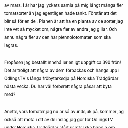
av mars. I år har jag lyckats samla på mig långt många fler
tomatsorter än jag egentligen hade tänkt. Förstår att det
blir så för en del. Planen är att ha en planta av de sorter jag
inte vet så mycket om, några fler av andra jag gillar. Och
ännu några fler av den här piennolotomaten som ska
lagras.
Fröpåsen jag beställt innehåller enligt uppgift ca 390 frön!
Det är troligt att några av dem förpackas och hängs upp i
OdlingsTV:s långa fröbytarkedja på Nordiska Trädgårdar
nästa vecka. Du har väl förberett några påsar att byta
med?
Anette, vars tomater jag nu är så avundsjuk på, kommer jag
också att möta i ett av de inslag jag gör för OdlingsTV
under Nordiska Trädgårdar. Vårt samtal ska handla om