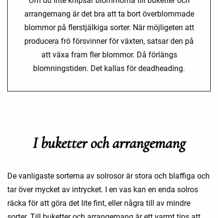
Om du inte knipsar blommorna till buketter och
arrangemang är det bra att ta bort överblommade
blommor på flerstjälkiga sorter. När möjligeten att
producera frö försvinner för växten, satsar den på
att växa fram fler blommor. Då förlängs
blomningstiden. Det kallas för deadheading.
I buketter och arrangemang
De vanligaste sorterna av solrosor är stora och blaffiga och
tar över mycket av intrycket. I en vas kan en enda solros
räcka för att göra det lite fint, eller några till av mindre
sorter. Till buketter och arrangemang är ett varmt tips att