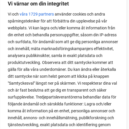
Odla stora växter på liten plats
Vi värnar om din integritet
Med det här smarta knepet kan du odla också stora
Vi och
våra 1729 partners
använder cookies och andra
spårningstekniker för att förbättra din upplevelse på vår
växter i en pallkrage tillsammans med andra växter.
webbplats. Vi kan lagra och/eller komma åt information från
Perfekt om du vill odla mycket i på liten yta.
din enhet och behandla personuppgifter, såsom din IP-adress
och surfdata, för ändamål som att ge dig personliga annonser
och innehåll, mäta marknadsföringskampanjers effektivitet,
analysera publikinsikter, samla in exakt platsdata och
produktutveckling. Observera att ditt samtycke kommer att
gälla för alla våra underdomäner. Du kan ändra eller återkalla
ditt samtycke när som helst genom att klicka på knappen
"Samtyckesval" längst ner på skärmen. Vi respekterar dina val
och är fast beslutna att ge dig en transparent och säker
surfupplevelse. Tredjepartsleverantörerna behandlar data för
följande ändamål och särskilda funktioner: Lagra och/eller
komma åt information på en enhet, personliga annonser och
innehåll, annons- och innehållsmätning, publikforskning och
tjänsteutveckling, exakt platsdata och identifiering genom