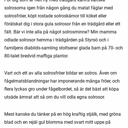
solrosorna igen från någon gång du matat fåglar med
solrosfröer, köpt rostade solroskärnor till köket eller
förälskat dig i stora gula solrosor från en trädgård eller ett
fält. Bär vi inte alla på något solrosminne? Min mamma
odlade solrosor hemma i trädgården på Styrsö och i
familjens diabilds-samling stoltserar glada barn på 70- och
80-talet bredvid maffiga plantor.
Vart och ett av alla solrosfröer bildar en solros. Även om
fågelmatsblandningar har imponerande många fröer, och
flera lyckas gro under fågelbordet, så är det bäst att köpa
utsäde ämnat att så om du vill odla egna solrosor.
Mest kanske du tänker på en hög kraftig stjälk, med gröna
blad och en rejäl gul blomma med svart mitt uppe på