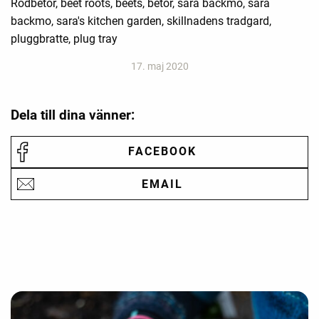
Rödbetor, beet roots, beets, betor, sara bäckmo, sara
backmo, sara's kitchen garden, skillnadens tradgard,
pluggbratte, plug tray
17. maj 2020
Dela till dina vänner:
FACEBOOK
EMAIL