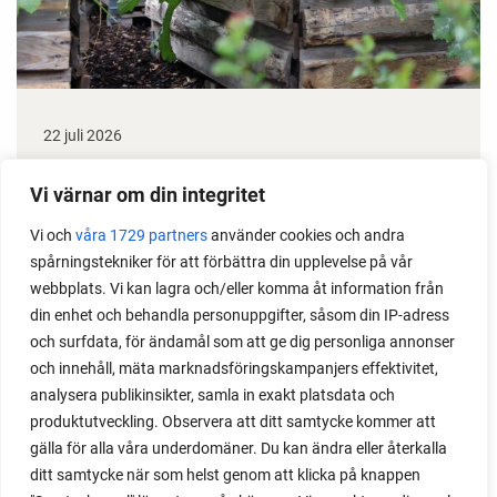
22 juli 2026
Odla stora växter på liten plats
Vi värnar om din integritet
Med det här smarta knepet kan du odla också stora
Vi och
våra 1729 partners
använder cookies och andra
växter i en pallkrage tillsammans med andra växter.
spårningstekniker för att förbättra din upplevelse på vår
Perfekt om du vill odla mycket i på liten yta.
webbplats. Vi kan lagra och/eller komma åt information från
din enhet och behandla personuppgifter, såsom din IP-adress
och surfdata, för ändamål som att ge dig personliga annonser
och innehåll, mäta marknadsföringskampanjers effektivitet,
analysera publikinsikter, samla in exakt platsdata och
produktutveckling. Observera att ditt samtycke kommer att
gälla för alla våra underdomäner. Du kan ändra eller återkalla
ditt samtycke när som helst genom att klicka på knappen