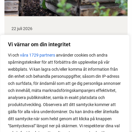
22 juli 2026
Odla stora växter på liten plats
Vi värnar om din integritet
Med det här smarta knepet kan du odla också stora
Vi och
våra 1729 partners
använder cookies och andra
växter i en pallkrage tillsammans med andra växter.
spårningstekniker för att förbättra din upplevelse på vår
Perfekt om du vill odla mycket i på liten yta.
webbplats. Vi kan lagra och/eller komma åt information från
din enhet och behandla personuppgifter, såsom din IP-adress
och surfdata, för ändamål som att ge dig personliga annonser
och innehåll, mäta marknadsföringskampanjers effektivitet,
analysera publikinsikter, samla in exakt platsdata och
produktutveckling. Observera att ditt samtycke kommer att
gälla för alla våra underdomäner. Du kan ändra eller återkalla
ditt samtycke när som helst genom att klicka på knappen
"Samtyckesval" längst ner på skärmen. Vi respekterar dina val