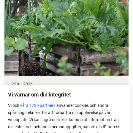
22 juli 2026
Odla stora växter på liten plats
Vi värnar om din integritet
Vi och
våra 1729 partners
använder cookies och andra
Med det här smarta knepet kan du odla också stora
spårningstekniker för att förbättra din upplevelse på vår
växter i en pallkrage tillsammans med andra växter.
webbplats. Vi kan lagra och/eller komma åt information från
Perfekt om du vill odla mycket i på liten yta.
din enhet och behandla personuppgifter, såsom din IP-adress