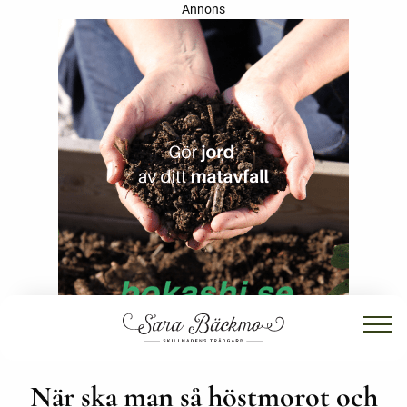
Annons
När ska man så höstmorot och