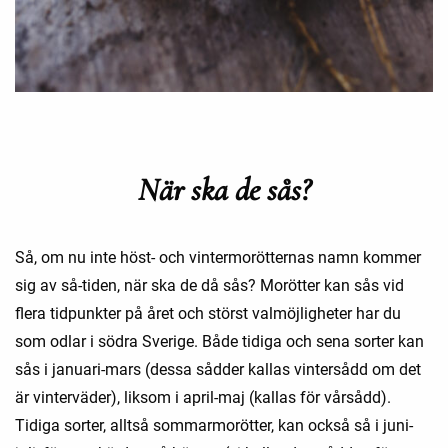
När ska de sås?
Så, om nu inte höst- och vintermorötternas namn kommer
sig av så-tiden, när ska de då sås? Morötter kan sås vid
flera tidpunkter på året och störst valmöjligheter har du
som odlar i södra Sverige. Både tidiga och sena sorter kan
sås i januari-mars (dessa sådder kallas vintersådd om det
är vinterväder), liksom i april-maj (kallas för vårsådd).
Tidiga sorter, alltså sommarmorötter, kan också så i juni-