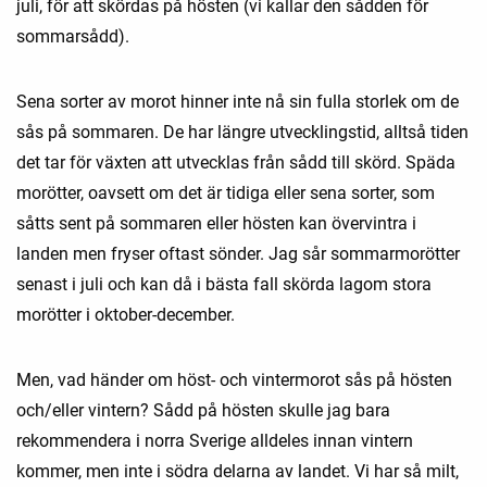
juli, för att skördas på hösten (vi kallar den sådden för
sommarsådd).
Sena sorter av morot hinner inte nå sin fulla storlek om de
sås på sommaren. De har längre utvecklingstid, alltså tiden
det tar för växten att utvecklas från sådd till skörd. Späda
morötter, oavsett om det är tidiga eller sena sorter, som
såtts sent på sommaren eller hösten kan övervintra i
landen men fryser oftast sönder. Jag sår sommarmorötter
senast i juli och kan då i bästa fall skörda lagom stora
morötter i oktober-december.
Men, vad händer om höst- och vintermorot sås på hösten
och/eller vintern? Sådd på hösten skulle jag bara
rekommendera i norra Sverige alldeles innan vintern
kommer, men inte i södra delarna av landet. Vi har så milt,