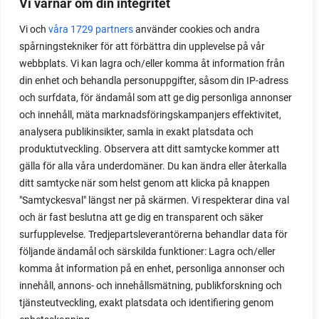
Odla stora växter på liten plats
Vi värnar om din integritet
Vi och
våra 1729 partners
använder cookies och andra
Med det här smarta knepet kan du odla också stora
spårningstekniker för att förbättra din upplevelse på vår
växter i en pallkrage tillsammans med andra växter.
webbplats. Vi kan lagra och/eller komma åt information från
Perfekt om du vill odla mycket i på liten yta.
din enhet och behandla personuppgifter, såsom din IP-adress
och surfdata, för ändamål som att ge dig personliga annonser
och innehåll, mäta marknadsföringskampanjers effektivitet,
analysera publikinsikter, samla in exakt platsdata och
produktutveckling. Observera att ditt samtycke kommer att
gälla för alla våra underdomäner. Du kan ändra eller återkalla
ditt samtycke när som helst genom att klicka på knappen
"Samtyckesval" längst ner på skärmen. Vi respekterar dina val
och är fast beslutna att ge dig en transparent och säker
surfupplevelse. Tredjepartsleverantörerna behandlar data för
följande ändamål och särskilda funktioner: Lagra och/eller
komma åt information på en enhet, personliga annonser och
innehåll, annons- och innehållsmätning, publikforskning och
tjänsteutveckling, exakt platsdata och identifiering genom