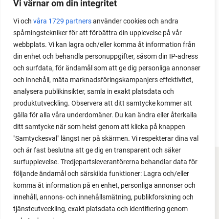
Vi värnar om din integritet
Det är lätt att lyckas med lök från frö. Följ min sådd
Vi och
våra 1729 partners
använder cookies och andra
under säsongen och få tips om hur du sår, skolar
spårningstekniker för att förbättra din upplevelse på vår
om, planterar och skördar egen lök.
webbplats. Vi kan lagra och/eller komma åt information från
din enhet och behandla personuppgifter, såsom din IP-adress
och surfdata, för ändamål som att ge dig personliga annonser
och innehåll, mäta marknadsföringskampanjers effektivitet,
analysera publikinsikter, samla in exakt platsdata och
produktutveckling. Observera att ditt samtycke kommer att
gälla för alla våra underdomäner. Du kan ändra eller återkalla
ditt samtycke när som helst genom att klicka på knappen
"Samtyckesval" längst ner på skärmen. Vi respekterar dina val
och är fast beslutna att ge dig en transparent och säker
surfupplevelse. Tredjepartsleverantörerna behandlar data för
FACEBOOK
följande ändamål och särskilda funktioner: Lagra och/eller
komma åt information på en enhet, personliga annonser och
YOUTUBE
innehåll, annons- och innehållsmätning, publikforskning och
tjänsteutveckling, exakt platsdata och identifiering genom
INSTAGRAM